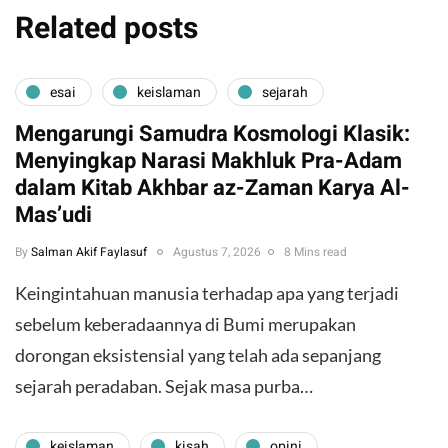
Related posts
esai
keislaman
sejarah
Mengarungi Samudra Kosmologi Klasik:
Menyingkap Narasi Makhluk Pra-Adam
dalam Kitab Akhbar az-Zaman Karya Al-
Mas’udi
By
Salman Akif Faylasuf
Agustus 7, 2026
8 Mins read
Keingintahuan manusia terhadap apa yang terjadi
sebelum keberadaannya di Bumi merupakan
dorongan eksistensial yang telah ada sepanjang
sejarah peradaban. Sejak masa purba…
keislaman
kisah
opini