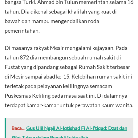
bangsa Turki. Ahmad bin Tulun memerintah selama 16
tahun. Dia dikenal sebagai khalifah yang kuat di
bawah dan mampu mengendalikan roda
pemerintahan.
Di masanya rakyat Mesir mengalami kejayaan. Pada
tahun 872 dia membangun sebuah rumah sakit di
Fustat yang dipandang sebagai Rumah Sakit terbesar
di Mesir sampai abad ke-15. Kelebihan rumah sakit ini
terletak pada pelayanan kelilingnya semacam
Puskesmas Keliling pada masa saat ini. Di dalamnya
terdapat kamar-kamar untuk perawatan kaum wanita.
Baca...
Gus Ulil Ngaji Al-Iqtishad Fi Al-I’tiqad: Dzat dan
Sifat Tuhan dalam Benak Muktazilah