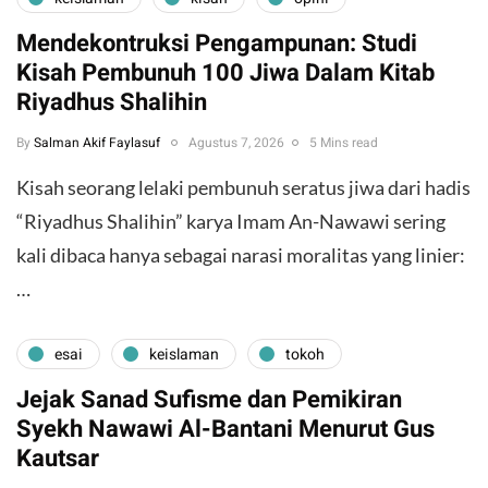
Mendekontruksi Pengampunan: Studi
Kisah Pembunuh 100 Jiwa Dalam Kitab
Riyadhus Shalihin
By
Salman Akif Faylasuf
Agustus 7, 2026
5 Mins read
Kisah seorang lelaki pembunuh seratus jiwa dari hadis
“Riyadhus Shalihin” karya Imam An-Nawawi sering
kali dibaca hanya sebagai narasi moralitas yang linier:
…
esai
keislaman
tokoh
Jejak Sanad Sufisme dan Pemikiran
Syekh Nawawi Al-Bantani Menurut Gus
Kautsar