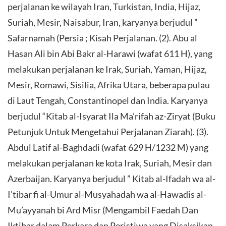
perjalanan ke wilayah Iran, Turkistan, India, Hijaz,
Suriah, Mesir, Naisabur, Iran, karyanya berjudul ”
Safarnamah (Persia ; Kisah Perjalanan. (2). Abu al
Hasan Ali bin Abi Bakr al-Harawi (wafat 611 H), yang
melakukan perjalanan ke Irak, Suriah, Yaman, Hijaz,
Mesir, Romawi, Sisilia, Afrika Utara, beberapa pulau
di Laut Tengah, Constantinopel dan India. Karyanya
berjudul “Kitab al-Isyarat Ila Ma’rifah az-Ziryat (Buku
Petunjuk Untuk Mengetahui Perjalanan Ziarah). (3).
Abdul Latif al-Baghdadi (wafat 629 H/1232 M) yang
melakukan perjalanan ke kota Irak, Suriah, Mesir dan
Azerbaijan. Karyanya berjudul ” Kitab al-Ifadah wa al-
I’tibar fi al-Umur al-Musyahadah wa al-Hawadis al-
Mu’ayyanah bi Ard Misr (Mengambil Faedah Dan
Iktibar dalam Perkara dan Peristiwa yang Disaksikan