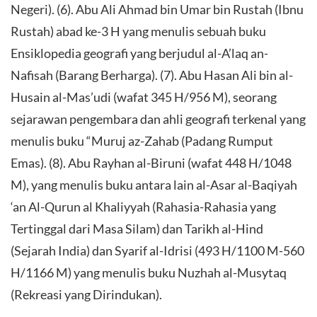
Negeri). (6). Abu Ali Ahmad bin Umar bin Rustah (Ibnu
Rustah) abad ke-3 H yang menulis sebuah buku
Ensiklopedia geografi yang berjudul al-A’laq an-
Nafisah (Barang Berharga). (7). Abu Hasan Ali bin al-
Husain al-Mas’udi (wafat 345 H/956 M), seorang
sejarawan pengembara dan ahli geografi terkenal yang
menulis buku “Muruj az-Zahab (Padang Rumput
Emas). (8). Abu Rayhan al-Biruni (wafat 448 H/1048
M), yang menulis buku antara lain al-Asar al-Baqiyah
‘an Al-Qurun al Khaliyyah (Rahasia-Rahasia yang
Tertinggal dari Masa Silam) dan Tarikh al-Hind
(Sejarah India) dan Syarif al-Idrisi (493 H/1100 M-560
H/1166 M) yang menulis buku Nuzhah al-Musytaq
(Rekreasi yang Dirindukan).