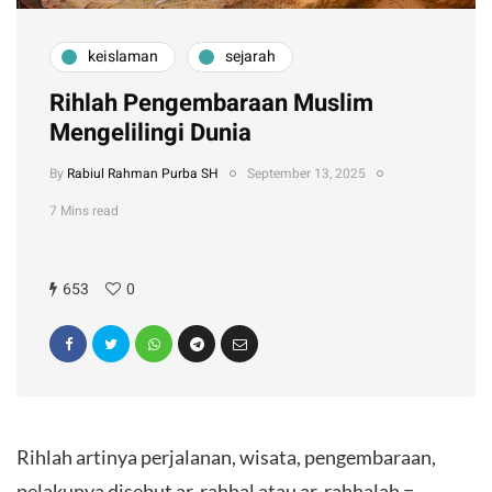
keislaman
sejarah
Rihlah Pengembaraan Muslim
Mengelilingi Dunia
By
Rabiul Rahman Purba SH
September 13, 2025
7 Mins read
653
0
Rihlah artinya perjalanan, wisata, pengembaraan,
pelakunya disebut ar-rahhal atau ar-rahhalah =