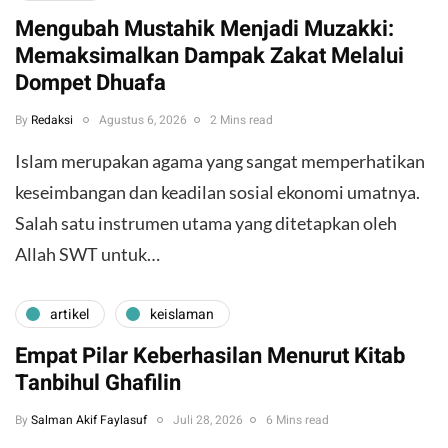
Mengubah Mustahik Menjadi Muzakki:
Memaksimalkan Dampak Zakat Melalui
Dompet Dhuafa
By
Redaksi
Agustus 6, 2026
2 Mins read
Islam merupakan agama yang sangat memperhatikan
keseimbangan dan keadilan sosial ekonomi umatnya.
Salah satu instrumen utama yang ditetapkan oleh
Allah SWT untuk…
artikel
keislaman
Empat Pilar Keberhasilan Menurut Kitab
Tanbihul Ghafilin
By
Salman Akif Faylasuf
Juli 28, 2026
6 Mins read