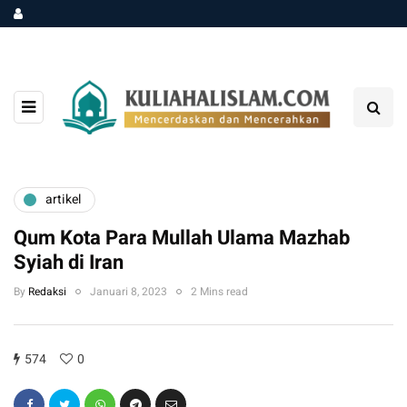
artikel
Qum Kota Para Mullah Ulama Mazhab
Syiah di Iran
By
Redaksi
Januari 8, 2023
2 Mins read
574
0