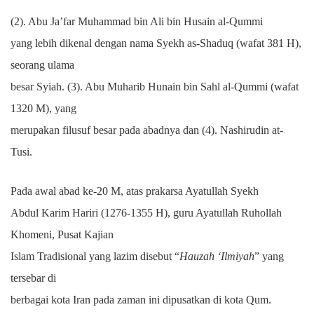
(2). Abu Ja’far Muhammad bin Ali bin Husain al-Qummi
yang lebih dikenal dengan nama Syekh as-Shaduq (wafat 381 H),
seorang ulama
besar Syiah. (3). Abu Muharib Hunain bin Sahl al-Qummi (wafat
1320 M), yang
merupakan filusuf besar pada abadnya dan (4). Nashirudin at-
Tusi.
Pada awal abad ke-20 M, atas prakarsa Ayatullah Syekh
Abdul Karim Hariri (1276-1355 H), guru Ayatullah Ruhollah
Khomeni, Pusat Kajian
Islam Tradisional yang lazim disebut “
Hauzah ‘Ilmiyah
” yang
tersebar di
berbagai kota Iran pada zaman ini dipusatkan di kota Qum.