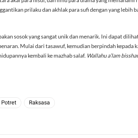
ara akal para filsuf, dan ilmu para ulama yang memahami r
ntikan prilaku dan akhlak para sufi dengan yang lebih ba
an sosok yang sangat unik dan menarik. Ini dapat dilihat
enaran. Mulai dari tasawuf, kemudian berpindah kepada kal
ehidupannya kembali ke mazhab salaf.
Wallahu a’lam bissha
Potret
Raksasa