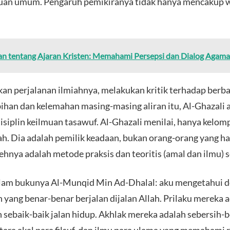
huan umum. Pengaruh pemikiranya tidak hanya mencakup wi
'an tentang Ajaran Kristen: Memahami Persepsi dan Dialog Agama
an perjalanan ilmiahnya, melakukan kritik terhadap berba
ebihan dan kelemahan masing-masing aliran itu, Al-Ghazal
siplin keilmuan tasawuf. Al-Ghazali menilai, hanya kelomp
lah. Dia adalah pemilik keadaan, bukan orang-orang yang ha
nya adalah metode praksis dan teoritis (amal dan ilmu) s
dalam bukunya Al-Munqid Min Ad-Dhalal: aku mengetahui 
 yang benar-benar berjalan dijalan Allah. Prilaku mereka a
 sebaik-baik jalan hidup. Akhlak mereka adalah sebersih-