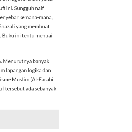
ufi ini. Sungguh naif
a menyebar kemana-mana,
-Ghazali yang membuat
). Buku ini tentu menuai
am. Menurutnya banyak
lam lapangan logika dan
nisme Muslim (Al-Farabi
suf tersebut ada sebanyak