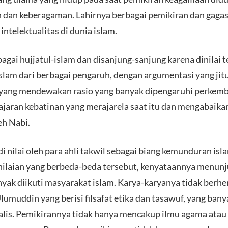
an keberagaman. Lahirnya berbagai pemikiran dan gagasa
ntelektualitas di dunia islam.
bagai hujjatul-islam dan disanjung-sanjung karena dinilai t
lam dari berbagai pengaruh, dengan argumentasi yang ji
f yang mendewakan rasio yang banyak dipengaruhi perkemba
 ajaran kebatinan yang merajarela saat itu dan mengabaik
eh Nabi.
di nilai oleh para ahli takwil sebagai biang kemunduran isl
 penilaian yang berbeda-beda tersebut, kenyataannya menu
yak diikuti masyarakat islam. Karya-karyanya tidak berhe
lumuddin yang berisi filsafat etika dan tasawuf, yang bany
alis. Pemikirannya tidak hanya mencakup ilmu agama atau 