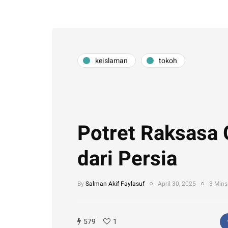
keislaman
tokoh
Potret Raksasa 
dari Persia
By
Salman Akif Faylasuf
April 30, 2025
3 Mins
579
1