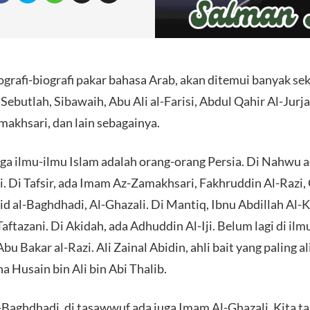
biografi-biografi pakar bahasa Arab, akan ditemui banyak se
. Sebutlah, Sibawaih, Abu Ali al-Farisi, Abdul Qahir Al-Ju
akhsari, dan lain sebagainya.
a ilmu-ilmu Islam adalah orang-orang Persia. Di Nahwu a
i. Di Tafsir, ada Imam Az-Zamakhsari, Fakhruddin Al-Razi,
 al-Baghdhadi, Al-Ghazali. Di Mantiq, Ibnu Abdillah Al-
aftazani. Di Akidah, ada Adhuddin Al-Iji. Belum lagi di ilm
bu Bakar al-Razi. Ali Zainal Abidin, ahli bait yang paling a
na Husain bin Ali bin Abi Thalib.
Baghdhadi, di tasawwuf ada juga Imam Al-Ghazali. Kita tah