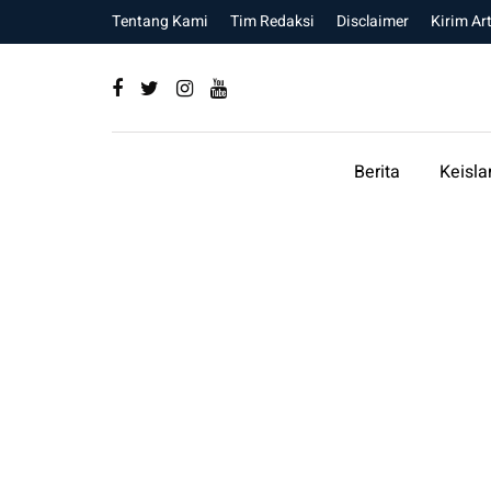
Tentang Kami
Tim Redaksi
Disclaimer
Kirim Art
Berita
Keisl