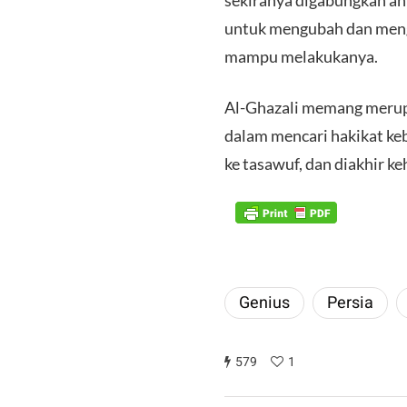
sekiranya digabungkan ant
untuk mengubah dan mengga
mampu melakukanya.
Al-Ghazali memang merupak
dalam mencari hakikat keb
ke tasawuf, dan diakhir k
Genius
Persia
579
1