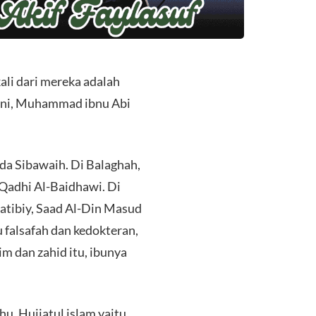
kali dari mereka adalah
rjani, Muhammad ibnu Abi
da Sibawaih. Di Balaghah,
 Qadhi Al-Baidhawi. Di
Katibiy, Saad Al-Din Masud
u falsafah dan kedokteran,
lim dan zahid itu, ibunya
u, Hujjatul islam yaitu