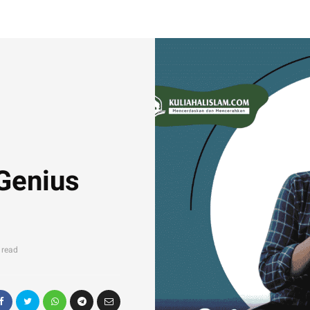
Genius
 read