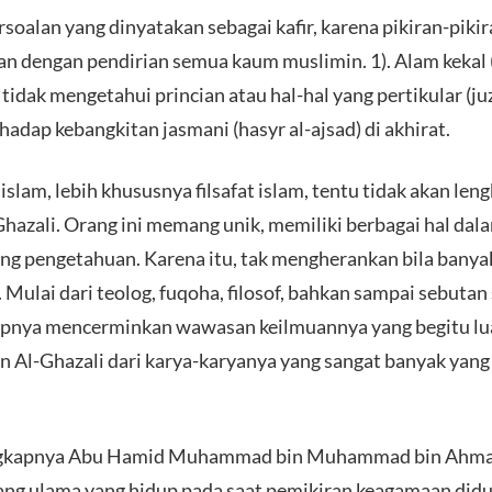
ersoalan yang dinyatakan sebagai kafir, karena pikiran-piki
an dengan pendirian semua kaum muslimin. 1). Alam kekal 
 tidak mengetahui princian atau hal-hal yang pertikular (juz
hadap kebangkitan jasmani (hasyr al-ajsad) di akhirat.
am, lebih khususnya filsafat islam, tentu tidak akan lengk
azali. Orang ini memang unik, memiliki berbagai hal da
ng pengetahuan. Karena itu, tak mengherankan bila banya
Mulai dari teolog, fuqoha, filosof, bahkan sampai sebutan
pnya mencerminkan wawasan keilmuannya yang begitu luas
n Al-Ghazali dari karya-karyanya yang sangat banyak yang
engkapnya Abu Hamid Muhammad bin Muhammad bin Ahmad
rang ulama yang hidup pada saat pemikiran keagamaan didu