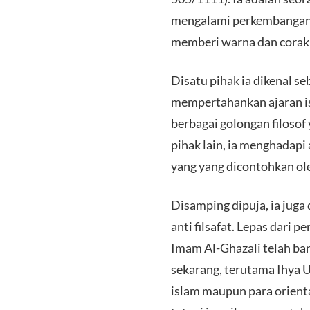
mengalami perkembangan d
memberi warna dan corak i
Disatu pihak ia dikenal se
mempertahankan ajaran is
berbagai golongan filoso
pihak lain, ia menghadapi
yang yang dicontohkan ol
Disamping dipuja, ia juga 
anti filsafat. Lepas dari
Imam Al-Ghazali telah ban
sekarang, terutama Ihya U
islam maupun para orient