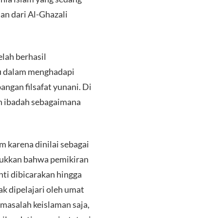
n dari Al-Ghazali
elah berhasil
tu dalam menghadapi
ngan filsafat yunani. Di
an ibadah sebagaimana
am karena dinilai sebagai
njukkan bahwa pemikiran
nti dibicarakan hingga
ak dipelajari oleh umat
masalah keislaman saja,