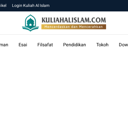
ikel
Login Kuliah Al Islam
aman
Esai
Filsafat
Pendidikan
Tokoh
Dow