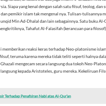
rsia. Siapa yang kenal dengan salah satu filsuf, teolog, dan s
r dan pemikir islam tak mengenal nya. Tulisan-tulisanny
unqid Min Ad-Dhalal dan lain sebagainnya. Satu buku Al
 mengkritiknya, Tahafut Al-Falasifah (kerancuan para filosof
li memberikan reaksi keras terhadap Neo-platonisme isl
filsuf, teruma karena mereka tidak teliti seperti halnya da
l-Ghazali mengecam secara langsung dua tokoh Neo-Plato
k langsung kepada Aristoteles, guru mereka. Kekeliruan Fil
sir Terhadap Penafsiran Nabi atas Al-Qur’an