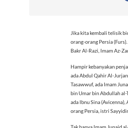
Jika kita kembali telisik 
orang-orang Persia (Furs)
Bakr Al-Razi, Imam Az-Zam
Hampir kebanyakan penjag
ada Abdul Qahir Al-Jurjan
Tasawwuf, ada Imam Junaid
bin Umar bin Abdullah al-T
ada Ibnu Sina (Avicenna), A
orang Persia, istri Sayyidi
Tak hanya Imam Junaid al-