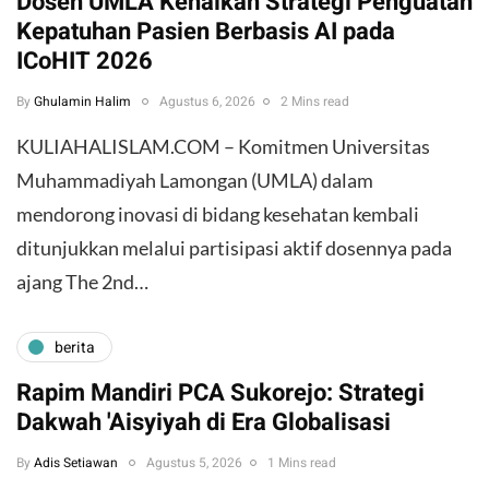
Dosen UMLA Kenalkan Strategi Penguatan
Kepatuhan Pasien Berbasis AI pada
ICoHIT 2026
By
Ghulamin Halim
Agustus 6, 2026
2 Mins read
KULIAHALISLAM.COM – Komitmen Universitas
Muhammadiyah Lamongan (UMLA) dalam
mendorong inovasi di bidang kesehatan kembali
ditunjukkan melalui partisipasi aktif dosennya pada
ajang The 2nd…
berita
Rapim Mandiri PCA Sukorejo: Strategi
Dakwah 'Aisyiyah di Era Globalisasi
By
Adis Setiawan
Agustus 5, 2026
1 Mins read