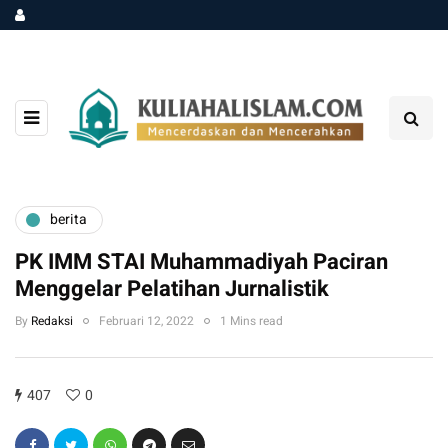
berita
PK IMM STAI Muhammadiyah Paciran
Menggelar Pelatihan Jurnalistik
By
Redaksi
Februari 12, 2022
1 Mins read
407
0