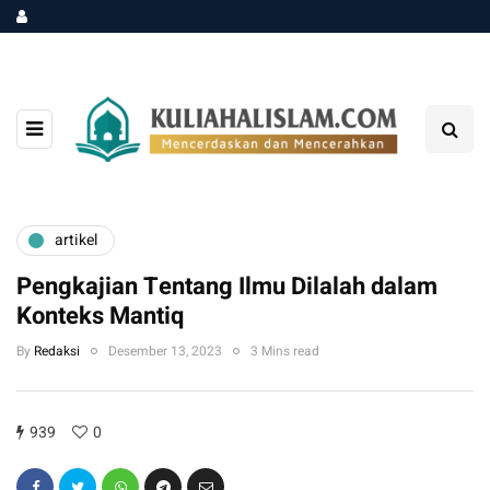
artikel
Pengkajian Tentang Ilmu Dilalah dalam
Konteks Mantiq
By
Redaksi
Desember 13, 2023
3 Mins read
939
0