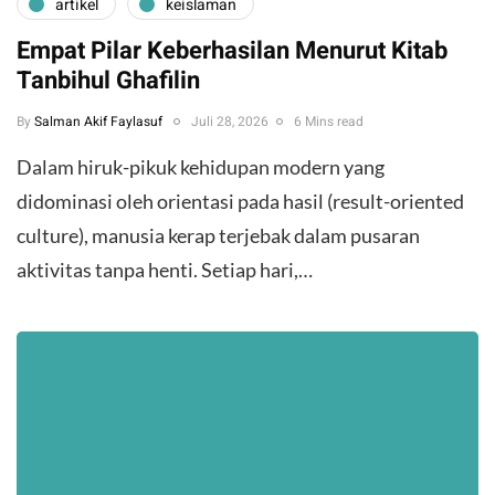
artikel
keislaman
Empat Pilar Keberhasilan Menurut Kitab
Tanbihul Ghafilin
By
Salman Akif Faylasuf
Juli 28, 2026
6 Mins read
Dalam hiruk-pikuk kehidupan modern yang
didominasi oleh orientasi pada hasil (result-oriented
culture), manusia kerap terjebak dalam pusaran
aktivitas tanpa henti. Setiap hari,…