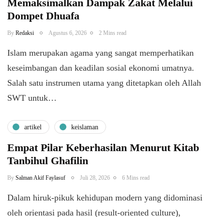
Memaksimalkan Dampak Zakat Melalui
Dompet Dhuafa
By
Redaksi
Agustus 6, 2026
2 Mins read
Islam merupakan agama yang sangat memperhatikan
keseimbangan dan keadilan sosial ekonomi umatnya.
Salah satu instrumen utama yang ditetapkan oleh Allah
SWT untuk…
artikel
keislaman
Empat Pilar Keberhasilan Menurut Kitab
Tanbihul Ghafilin
By
Salman Akif Faylasuf
Juli 28, 2026
6 Mins read
Dalam hiruk-pikuk kehidupan modern yang didominasi
oleh orientasi pada hasil (result-oriented culture),