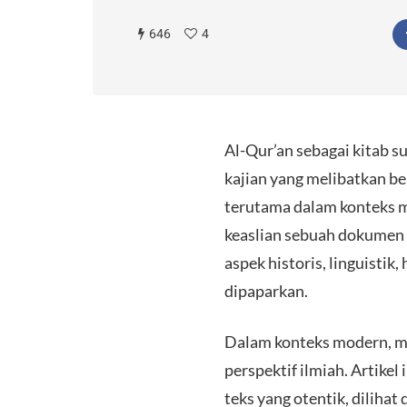
646
4
Al-Qur’an sebagai kitab s
kajian yang melibatkan be
terutama dalam konteks 
keaslian sebuah dokumen 
aspek historis, linguisti
dipaparkan.
Dalam konteks modern, mu
perspektif ilmiah. Artik
teks yang otentik, dilihat