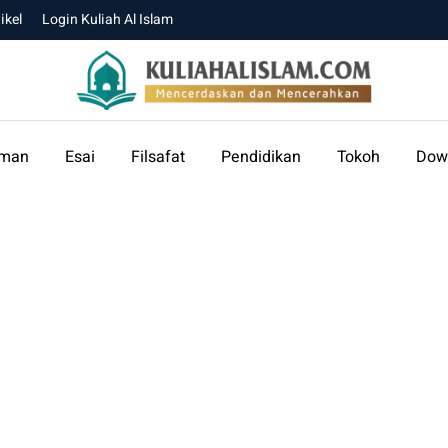
ikel
Login Kuliah Al Islam
aman
Esai
Filsafat
Pendidikan
Tokoh
Dow