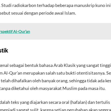
u. Studi radiokarbon terhadap beberapa manuskrip kuno in
sebut sesuai dengan periode awal Islam.
spektif Al-Qur’an
stik
enal sebagai bentuk bahasa Arab Klasik yang sangat tinggi
m Al-Qur’an merupakan salah satu bukti otentisitasnya. S
anpa diketahui oleh masyarakat Muslim pada masa itu.
dalah teks yang diajarkan secara oral (hafalan) dan tertulis 
njadi sangat sulit, karena setiap perubahan akan segera 