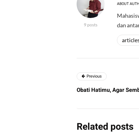
ABOUT AUT
Mahasisw
dan antar
9 posts
article
Previous
Obati Hatimu, Agar Sem
Related posts