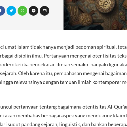
uci umat Islam tidak hanya menjadi pedoman spiritual, teta
rbagai disiplin ilmu. Pertanyaan mengenai otentisitas tek
modern ketika pendekatan ilmiah semakin banyak digunak
sejarah. Oleh karena itu, pembahasan mengenai bagaimana
k, hingga relevansinya dengan temuan ilmiah kontemporer m
ncul pertanyaan tentang bagaimana otentisitas Al-Qur’an
el ini akan membahas berbagai aspek yang mendukung klaim
 dari sudut pandang sejarah, linguistik, dan bahkan bebera