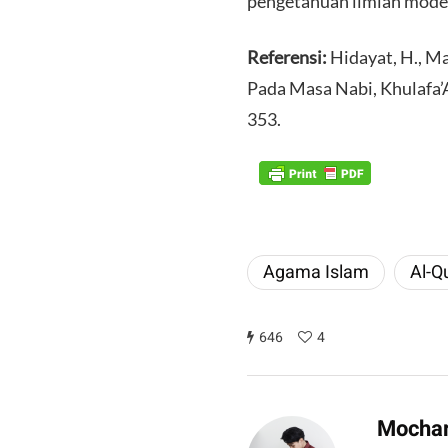
pengetahuan ilmiah moder
Referensi:
Hidayat, H., Ma’
Pada Masa Nabi, Khulafa’
353.
Agama Islam
Al-Q
646
4
Mocham