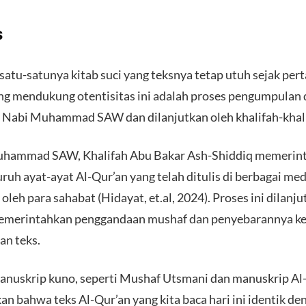
s
 satu-satunya kitab suci yang teksnya tetap utuh sejak per
ang mendukung otentisitas ini adalah proses pengumpulan 
 Nabi Muhammad SAW dan dilanjutkan oleh khalifah-khali
uhammad SAW, Khalifah Abu Bakar Ash-Shiddiq memerinta
 ayat-ayat Al-Qur’an yang telah ditulis di berbagai media
 oleh para sahabat (Hidayat, et.al, 2024). Proses ini dilan
memerintahkan penggandaan mushaf dan penyebarannya ke 
an teks.
nuskrip kuno, seperti Mushaf Utsmani dan manuskrip Al-
 bahwa teks Al-Qur’an yang kita baca hari ini identik deng