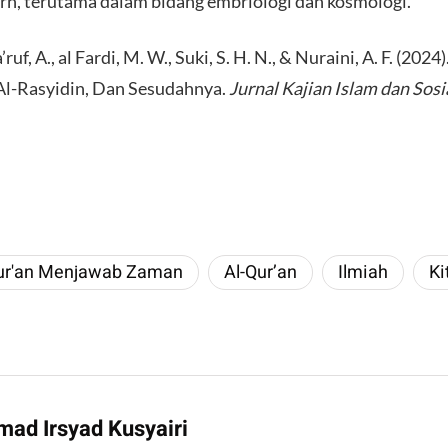
n, terutama dalam bidang embriologi dan kosmologi.
ruf, A., al Fardi, M. W., Suki, S. H. N., & Nuraini, A. F. (202
Al-Rasyidin, Dan Sesudahnya.
Jurnal Kajian Islam dan Sos
ur'an Menjawab Zaman
Al-Qur’an
Ilmiah
Ki
ad Irsyad Kusyairi