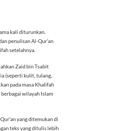
tama kali diturunkan.
dan penulisan Al-Qur’an
fah setelahnya.
hkan Zaid bin Tsabit
 (seperti kulit, tulang,
jutkan pada masa Khalifah
berbagai wilayah Islam
Qur’an yang ditemukan di
an teks yang ditulis lebih