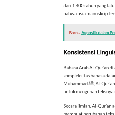
dari 1.400 tahun yang lal
bahwa usia manuskrip ter
Baca...
Agnostik dalam Per
Konsistensi Lingui
Bahasa Arab Al-Qur’an dik
kompleksitas bahasa dala
Muhammad ﷺ, Al-Qur’an telah dihafalkan oleh banyak orang, sehingga tidak ada kesempatan bagi siapapun
untuk mengubah teksnya t
Secara ilmiah, Al-Qur’an a
membuat perubahan teks me