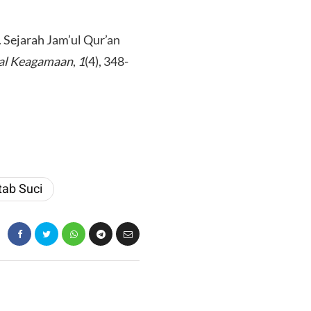
4). Sejarah Jam’ul Qur’an
ial Keagamaan
,
1
(4), 348-
tab Suci