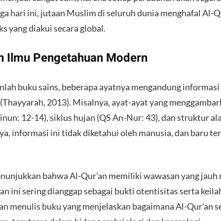
ga hari ini, jutaan Muslim di seluruh dunia menghafal Al-
s yang diakui secara global.
n Ilmu Pengetahuan Modern
lah buku sains, beberapa ayatnya mengandung informasi 
(Thayyarah, 2013). Misalnya, ayat-ayat yang menggambar
un: 12-14), siklus hujan (QS An-Nur: 43), dan struktur a
ya, informasi ini tidak diketahui oleh manusia, dan baru t
.
enunjukkan bahwa Al-Qur’an memiliki wawasan yang jau
n ini sering dianggap sebagai bukti otentisitas serta keil
kan menulis buku yang menjelaskan bagaimana Al-Qur’an s