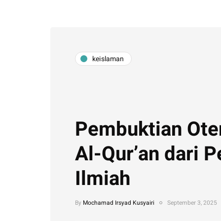
keislaman
Pembuktian Oten
Al-Qur’an dari P
Ilmiah
By
Mochamad Irsyad Kusyairi
September 3, 2025