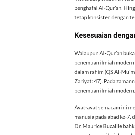
penghafal Al-Qur’an. Hing
tetap konsisten dengan tek
Kesesuaian denga
Walaupun Al-Qur’an bukan
penemuan ilmiah modern 
dalam rahim (QS Al-Mu’min
Zariyat: 47). Pada zamann
penemuan ilmiah modern
Ayat-ayat semacam ini m
manusia pada abad ke-7, da
Dr. Maurice Bucaille bah