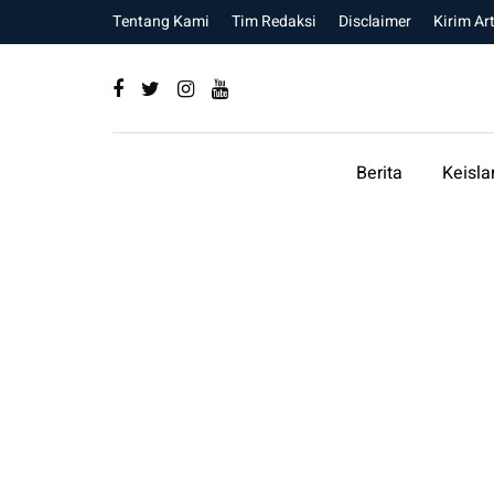
Tentang Kami
Tim Redaksi
Disclaimer
Kirim Art
Berita
Keisl