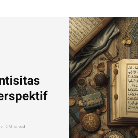
tisitas
erspektif
2 Mins read