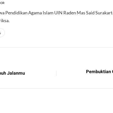
HOR
a Pendidikan Agama Islam UIN Raden Mas Said Surakart
iksa.
s
Pembuktian O
buh Jalanmu