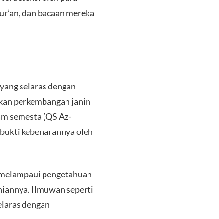
Qur’an, dan bacaan mereka
yang selaras dengan
kan perkembangan janin
lam semesta (QS Az-
erbukti kebenarannya oleh
h melampaui pengetahuan
ahiannya. Ilmuwan seperti
elaras dengan