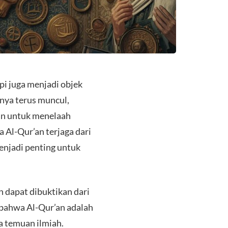
pi juga menjadi objek
snya terus muncul,
an untuk menelaah
 Al-Qur’an terjaga dari
enjadi penting untuk
 dapat dibuktikan dari
 bahwa Al-Qur’an adalah
pa temuan ilmiah.