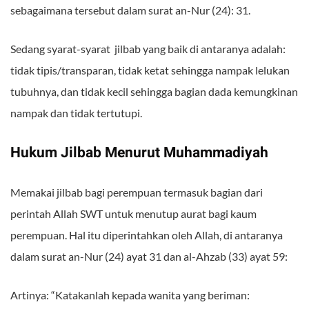
sebagaimana tersebut dalam surat an-Nur (24): 31.
Sedang syarat-syarat jilbab yang baik di antaranya adalah:
tidak tipis/transparan, tidak ketat sehingga nampak lelukan
tubuhnya, dan tidak kecil sehingga bagian dada kemungkinan
nampak dan tidak tertutupi.
Hukum Jilbab Menurut Muhammadiyah
Memakai jilbab bagi perempuan termasuk bagian dari
perintah Allah SWT untuk menutup aurat bagi kaum
perempuan. Hal itu diperintahkan oleh Allah, di antaranya
dalam surat an-Nur (24) ayat 31 dan al-Ahzab (33) ayat 59:
Artinya: “Katakanlah kepada wanita yang beriman: