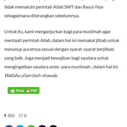
tidak mematuhi perintah Allah SWT dan Rasul-Nya
sebagaimana diterangkan sebelumnya.
Untuk itu, kami menganjurkan bagi para muslimah agar
mentaati perintah Allah, dalam hal ini memakai jilbab untuk
menutup auratnya sesuai dengan syarat-syarat berjilbab
yang baik. Juga menjadi kewajiban bagi saudara untuk
mengingatkan saudara anda -para muslimah-, dalam hal ini.
Wallahu a’lam bish-shawab.
555
0