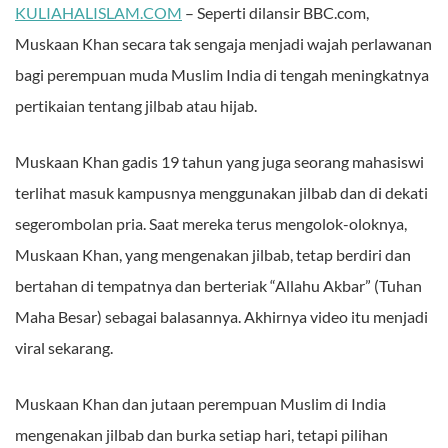
KULIAHALISLAM.COM
– Seperti dilansir BBC.com,
Muskaan Khan secara tak sengaja menjadi wajah perlawanan
bagi perempuan muda Muslim India di tengah meningkatnya
pertikaian tentang jilbab atau hijab.
Muskaan Khan gadis 19 tahun yang juga seorang mahasiswi
terlihat masuk kampusnya menggunakan jilbab dan di dekati
segerombolan pria. Saat mereka terus mengolok-oloknya,
Muskaan Khan, yang mengenakan jilbab, tetap berdiri dan
bertahan di tempatnya dan berteriak “Allahu Akbar” (Tuhan
Maha Besar) sebagai balasannya. Akhirnya video itu menjadi
viral sekarang.
Muskaan Khan dan jutaan perempuan Muslim di India
mengenakan jilbab dan burka setiap hari, tetapi pilihan