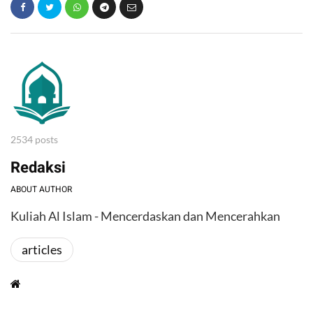
2534 posts
Redaksi
ABOUT AUTHOR
Kuliah Al Islam - Mencerdaskan dan Mencerahkan
articles