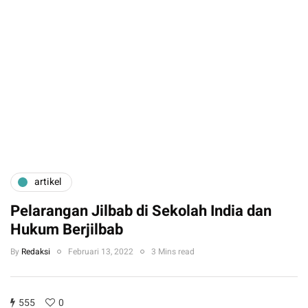
artikel
Pelarangan Jilbab di Sekolah India dan
Hukum Berjilbab
By
Redaksi
Februari 13, 2022
3 Mins read
555
0