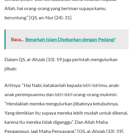
Allah, hai orang-orang yang beriman supaya kamu
beruntung.” [QS. an-Nur (24): 31]
Baca...
Benarkah Islam Disebarkan dengan Pedang?
Dalam QS. al-Ahzab (33): 59 juga perintah mengulurkan
jilbab:
Artinya: “Hai Nabi, katakanlah kepada istri-istrimu, anak-
anak perempuanmu dan istri-istri orang-orang mukmin:
“Hendaklah mereka mengulurkan jilbabnya ketubuhnya.
Yang demikian itu supaya mereka lebih mudah untuk dikenal,
karena itu mereka tidak diganggu”. Dan Allah Maha
Pengampun, lagi Maha Penyayang.” [QS. al-Ahzab (33): 59].