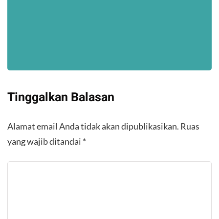
Tinggalkan Balasan
Alamat email Anda tidak akan dipublikasikan.
Ruas
yang wajib ditandai
*