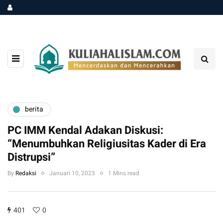
berita
PC IMM Kendal Adakan Diskusi:
“Menumbuhkan Religiusitas Kader di Era
Distrupsi”
By
Redaksi
Januari 10, 2023
1 Mins read
401
0