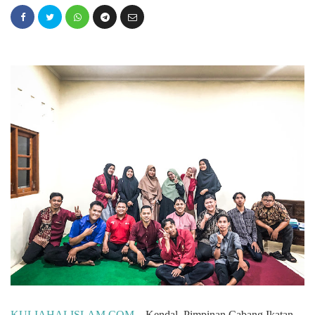
KULIAHALISLAM.COM
–
Kendal
,
Pimpinan Cabang Ikatan