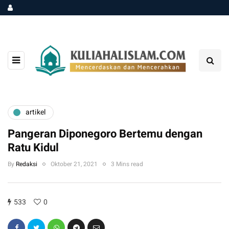
artikel
Pangeran Diponegoro Bertemu dengan
Ratu Kidul
By
Redaksi
Oktober 21, 2021
3 Mins read
533
0