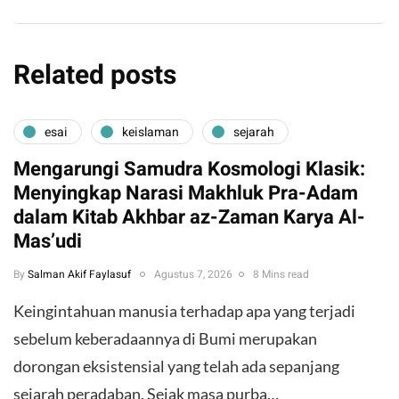
Related posts
esai
keislaman
sejarah
Mengarungi Samudra Kosmologi Klasik:
Menyingkap Narasi Makhluk Pra-Adam
dalam Kitab Akhbar az-Zaman Karya Al-
Mas’udi
By
Salman Akif Faylasuf
Agustus 7, 2026
8 Mins read
Keingintahuan manusia terhadap apa yang terjadi
sebelum keberadaannya di Bumi merupakan
dorongan eksistensial yang telah ada sepanjang
sejarah peradaban. Sejak masa purba…