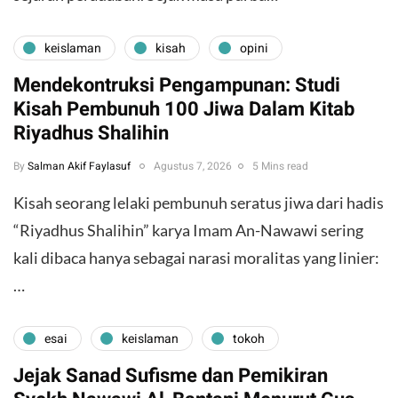
keislaman
kisah
opini
Mendekontruksi Pengampunan: Studi
Kisah Pembunuh 100 Jiwa Dalam Kitab
Riyadhus Shalihin
By
Salman Akif Faylasuf
Agustus 7, 2026
5 Mins read
Kisah seorang lelaki pembunuh seratus jiwa dari hadis
“Riyadhus Shalihin” karya Imam An-Nawawi sering
kali dibaca hanya sebagai narasi moralitas yang linier:
…
esai
keislaman
tokoh
Jejak Sanad Sufisme dan Pemikiran