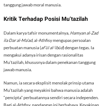
tanggung jawab moral manusia.
​Kritik Terhadap Posisi Mu‘tazilah
​Dalam karya tafsir monumentalnya,
Hamyan al-Zad
ila Dar al-Ma‘ad
, al-Athfisy mengupas persoalan
perbuatan manusia (
af‘āl al-‘ibād
) dengan tegas. Ia
mengakui adanya irisan dengan rasionalitas
Mu‘tazilah, khususnya dalam penekanan tanggung
jawab manusia.
​Namun, ia secara eksplisit menolak prinsip utama
Mu‘tazilah yang meyakini bahwa manusia adalah
“pencipta” perbuatannya sendiri secara independen.
Bagi al-Athfisy, pandangan ini berbahaya. Keyakinan