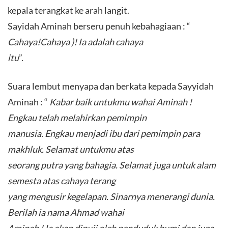
kepala terangkat ke arah langit.
Sayidah Aminah berseru penuh kebahagiaan : “
Cahaya!Cahaya )! Ia adalah cahaya
itu
”.
Suara lembut menyapa dan berkata kepada Sayyidah
Aminah : “
Kabar baik untukmu wahai Aminah !
Engkau telah melahirkan pemimpin
manusia. Engkau menjadi ibu dari pemimpin para
makhluk. Selamat untukmu atas
seorang putra yang bahagia. Selamat juga untuk alam
semesta atas cahaya terang
yang mengusir kegelapan. Sinarnya menerangi dunia.
Berilah ia nama Ahmad wahai
Aminah ! Ia akan dipuji oleh penduduk bumi dan juga