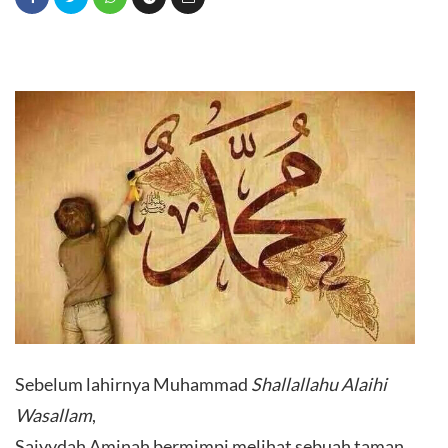
Sebelum lahirnya Muhammad
Shallallahu Alaihi
Wasallam
,
Saiyydah Aminah bermimpi melihat sebuah taman