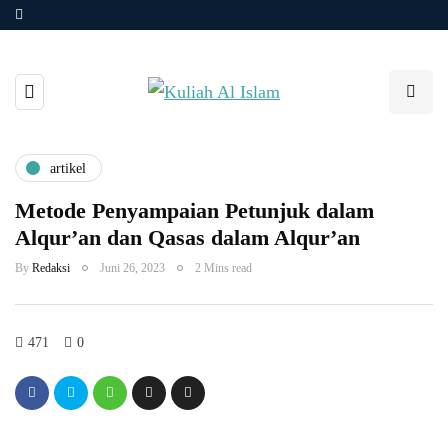
artikel
Metode Penyampaian Petunjuk dalam
Alqur’an dan Qasas dalam Alqur’an
By
Redaksi
Juni 26, 2023
2 Mins read
471
0