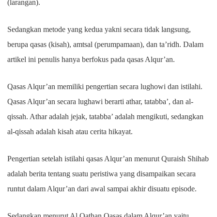
(larangan).
Sedangkan metode yang kedua yakni secara tidak langsung,
berupa qasas (kisah), amtsal (perumpamaan), dan ta’ridh. Dalam
artikel ini penulis hanya berfokus pada qasas Alqur’an.
Qasas Alqur’an memiliki pengertian secara lughowi dan istilahi.
Qasas Alqur’an secara lughawi berarti athar, tatabba’, dan al-
qissah. Athar adalah jejak, tatabba’ adalah mengikuti, sedangkan
al-qissah adalah kisah atau cerita hikayat.
Pengertian setelah istilahi qasas Alqur’an menurut Quraish Shihab
adalah berita tentang suatu peristiwa yang disampaikan secara
runtut dalam Alqur’an dari awal sampai akhir disuatu episode.
Sedangkan menurut Al Qathan Qasas dalam Alqur’an yaitu