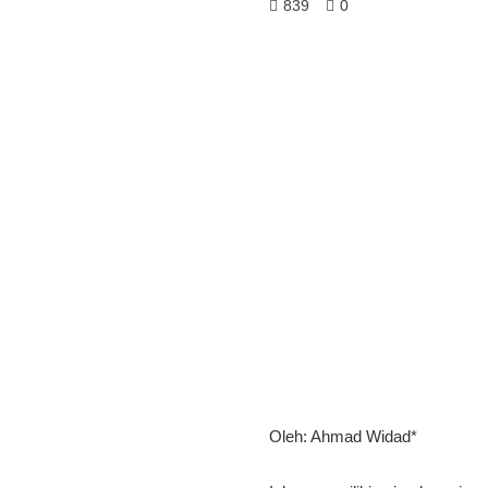
839
0
Oleh: Ahmad Widad*