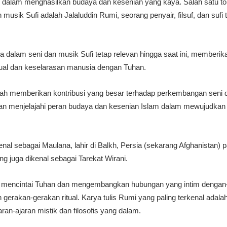
ng dalam menghasilkan budaya dan kesenian yang kaya. Salah satu t
sik Sufi adalah Jalaluddin Rumi, seorang penyair, filsuf, dan sufi
 dalam seni dan musik Sufi tetap relevan hingga saat ini, memberi
itual dan keselarasan manusia dengan Tuhan.
lah memberikan kontribusi yang besar terhadap perkembangan seni d
a akan menjelajahi peran budaya dan kesenian Islam dalam mewujudk
enal sebagai Maulana, lahir di Balkh, Persia (sekarang Afghanistan) 
ang juga dikenal sebagai Tarekat Wirani.
mencintai Tuhan dan mengembangkan hubungan yang intim dengan-Ny
 dan gerakan-gerakan ritual. Karya tulis Rumi yang paling terkenal ad
ran-ajaran mistik dan filosofis yang dalam.