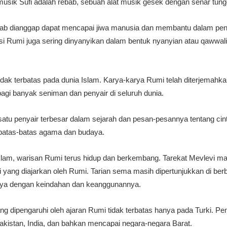
usik Sufi adalah rebab, sebuah alat musik gesek dengan senar tung
ebab dianggap dapat mencapai jiwa manusia dan membantu dalam penc
i-puisi Rumi juga sering dinyanyikan dalam bentuk nyanyian atau qaw
idak terbatas pada dunia Islam. Karya-karya Rumi telah diterjemah
bagi banyak seniman dan penyair di seluruh dunia.
h satu penyair terbesar dalam sejarah dan pesan-pesannya tentang ci
batas-batas agama dan budaya.
am, warisan Rumi terus hidup dan berkembang. Tarekat Mevlevi masi
fi yang diajarkan oleh Rumi. Tarian sema masih dipertunjukkan di ber
ya dengan keindahan dan keanggunannya.
g dipengaruhi oleh ajaran Rumi tidak terbatas hanya pada Turki. P
 Pakistan, India, dan bahkan mencapai negara-negara Barat.