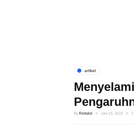
artikel
Menyelami
Pengaruhn
By
Redaksi
Juni 15, 2023
2