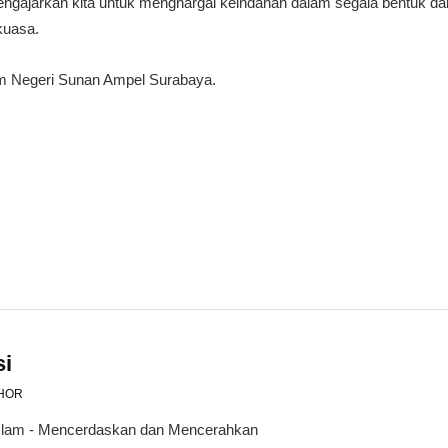
mengajarkan kita untuk menghargai keindahan dalam segala bentuk
kuasa.
am Negeri Sunan Ampel Surabaya.
si
HOR
 Islam - Mencerdaskan dan Mencerahkan