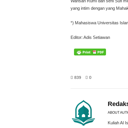
Warisan Rumi dan seni Sufi 
yang intim dengan yang Maha
*) Mahasiswa Universitas Isl
Editor: Adis Setiawan
839
0
Redak
ABOUT AUT
Kuliah Al