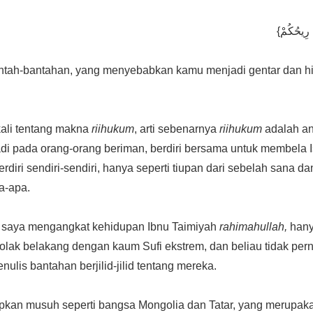
tah-bantahan, yang menyebabkan kamu menjadi gentar dan hil
kali tentang makna
riihukum
, arti sebenarnya
riihukum
adalah an
adi pada orang-orang beriman, berdiri bersama untuk membela I
diri sendiri-sendiri, hanya seperti tiupan dari sebelah sana dan
a-apa.
l saya mengangkat kehidupan Ibnu Taimiyah
rahimahullah,
hany
tolak belakang dengan kaum Sufi ekstrem, dan beliau tidak pe
ulis bantahan berjilid-jilid tentang mereka.
pkan musuh seperti bangsa Mongolia dan Tatar, yang merupak