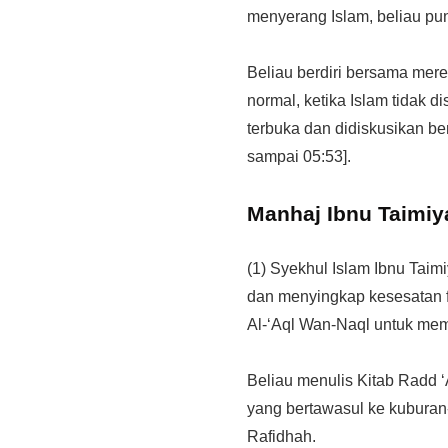
menyerang Islam, beliau pu
Beliau berdiri bersama mer
normal, ketika Islam tidak 
terbuka dan didiskusikan be
sampai 05:53].
Manhaj Ibnu Taimi
(1) Syekhul Islam Ibnu Tai
dan menyingkap kesesatan fi
Al-‘Aql Wan-Naql untuk mem
Beliau menulis Kitab Radd ‘
yang bertawasul ke kuburan
Rafidhah.