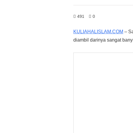
491
0
KULIAHALISLAM.COM
– Sa
diambil darinya sangat ban