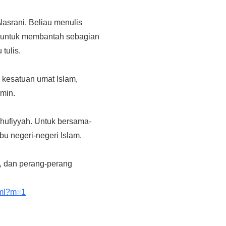
asrani. Beliau menulis
n untuk membantah sebagian
tulis.
 kesatuan umat Islam,
min.
hufiyyah. Untuk bersama-
 negeri-negeri Islam.
, dan perang-perang
tml?m=1