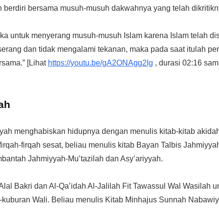
n berdiri bersama musuh-musuh dakwahnya yang telah dikritik
eka untuk menyerang musuh-musuh Islam karena Islam telah di
diserang dan tidak mengalami tekanan, maka pada saat itulah p
rsama.” [Lihat
https://youtu.be/gA2ONAgg2Ig
, durasi 02:16 sam
yah
miyah menghabiskan hidupnya dengan menulis kitab-kitab akid
rqah-firqah sesat, beliau menulis kitab Bayan Talbis Jahmiyya
bantah Jahmiyyah-Mu’tazilah dan Asy’ariyyah.
Alal Bakri dan Al-Qa’idah Al-Jalilah Fit Tawassul Wal Wasila
-kuburan Wali. Beliau menulis Kitab Minhajus Sunnah Nabawi