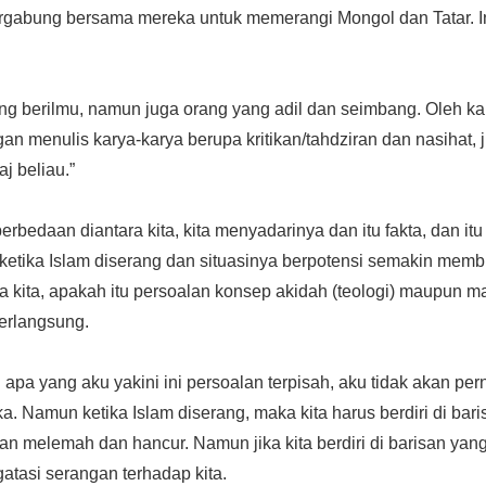
ergabung bersama mereka untuk memerangi Mongol dan Tatar. In
ng berilmu, namun juga orang yang adil dan seimbang. Oleh ka
 menulis karya-karya berupa kritikan/tahdziran dan nasihat, ji
j beliau.”
edaan diantara kita, kita menyadarinya dan itu fakta, dan it
etika Islam diserang dan situasinya berpotensi semakin mem
 kita, apakah itu persoalan konsep akidah (teologi) maupun ma
berlangsung.
apa yang aku yakini ini persoalan terpisah, aku tidak akan pe
a. Namun ketika Islam diserang, maka kita harus berdiri di bar
akan melemah dan hancur. Namun jika kita berdiri di barisan ya
tasi serangan terhadap kita.