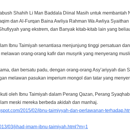
wabush Shahih Li Man Baddala Diinal Masih untuk membantah N
ustaqim dan Al-Furqan Baina Awliya Rahman Wa Awliya Syaitha
hufiyyah yang ekstrem, dan Banyak kitab-kitab lain yang beliau 
lam Ibnu Taimiyah senantiasa menjunjung tinggi persatuan dan
melawan orang-orang kafir dan musyrik yang menyerang musli
sama, dan bersatu padu, dengan orang-orang Asy’ariyyah dan S
n melawan pasukan imperium mongol dan tatar yang menyerbu
kuti oleh Ibnu Taimiyah dalam Perang Qazan, Perang Syaqhab
slam meski mereka berbeda akidah dan manhaj.
blogspot.com/2015/02/ibnu-taimiyyah-dan-perlawanan-terhadap.h
013/03/jihad-imam-ibnu-taimiyah.html?m=1