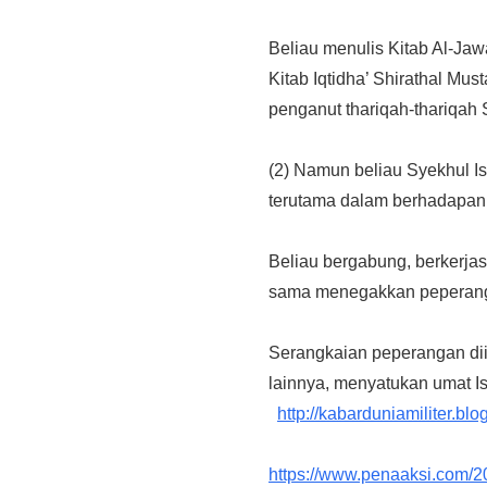
Beliau menulis Kitab Al-Ja
Kitab Iqtidha’ Shirathal M
penganut thariqah-thariqah S
(2) Namun beliau Syekhul Is
terutama dalam berhadapan 
Beliau bergabung, berkerja
sama menegakkan peperanga
Serangkaian peperangan dii
lainnya, menyatukan umat I
http://kabarduniamiliter.
https://www.penaaksi.com/2