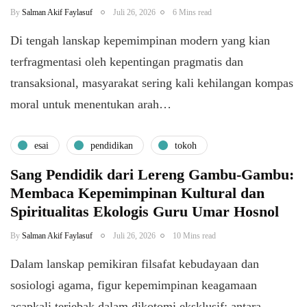
By
Salman Akif Faylasuf
Juli 26, 2026
6 Mins read
Di tengah lanskap kepemimpinan modern yang kian
terfragmentasi oleh kepentingan pragmatis dan
transaksional, masyarakat sering kali kehilangan kompas
moral untuk menentukan arah…
esai
pendidikan
tokoh
Sang Pendidik dari Lereng Gambu-Gambu:
Membaca Kepemimpinan Kultural dan
Spiritualitas Ekologis Guru Umar Hosnol
By
Salman Akif Faylasuf
Juli 26, 2026
10 Mins read
Dalam lanskap pemikiran filsafat kebudayaan dan
sosiologi agama, figur kepemimpinan keagamaan
acapkali terjebak dalam dikotomi eksklusif: antara