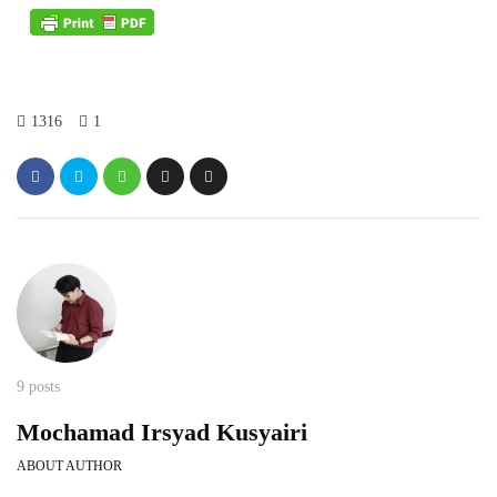
1316
1
9 posts
Mochamad Irsyad Kusyairi
ABOUT AUTHOR