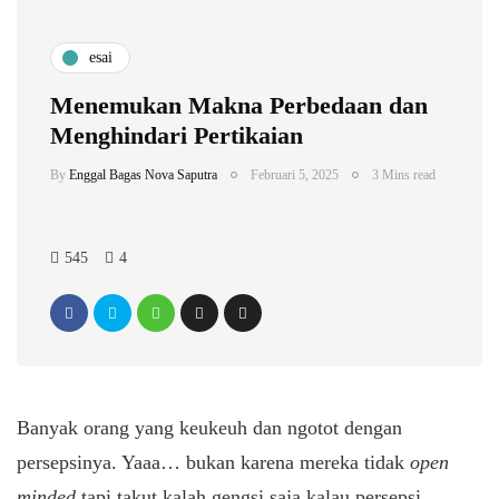
esai
Menemukan Makna Perbedaan dan
Menghindari Pertikaian
By
Enggal Bagas Nova Saputra
Februari 5, 2025
3 Mins read
545
4
Banyak orang yang keukeuh dan ngotot dengan
persepsinya. Yaaa… bukan karena mereka tidak
open
minded
tapi takut kalah gengsi saja kalau persepsi