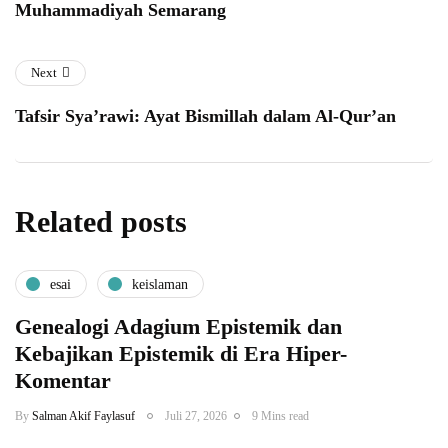
Muhammadiyah Semarang
Next
Tafsir Sya’rawi: Ayat Bismillah dalam Al-Qur’an
Related posts
esai
keislaman
Genealogi Adagium Epistemik dan
Kebajikan Epistemik di Era Hiper-
Komentar
By
Salman Akif Faylasuf
Juli 27, 2026
9 Mins read