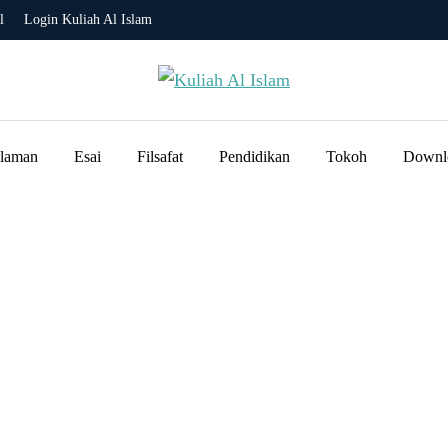
l
Login Kuliah Al Islam
slaman
Esai
Filsafat
Pendidikan
Tokoh
Downl