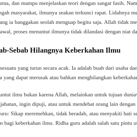
urna, dan mampu menjelaskan teori dengan sangat fasih. Nam
ngah masyarakat, ilmunya seakan terkunci rapat. Lidahnya me
yang ia banggakan seolah menguap begitu saja. Allah tidak 
 awal, proses menuntut ilmunya tidak dilandasi dengan niat d
ab-Sebab Hilangnya Keberkahan Ilmu
esuatu yang turun secara acak. Ia adalah buah dari usaha da
ma yang dapat merusak atau bahkan menghilangkan keberkahan
ntut ilmu bukan karena Allah, melainkan untuk tujuan dunia
 jabatan, ingin dipuji, atau untuk mendebat orang lain denga
ru: Sikap meremehkan, tidak beradab, atau menyakiti hati s
n bagi keberkahan ilmu. Ridha guru adalah salah satu pintu 