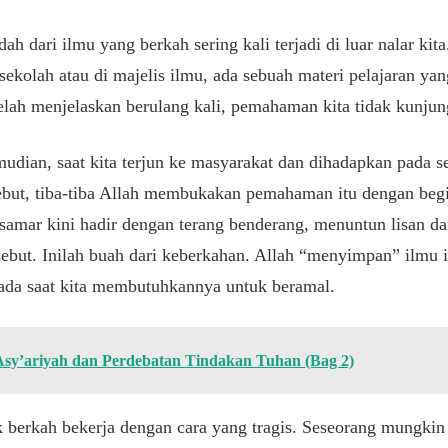
dah dari ilmu yang berkah sering kali terjadi di luar nalar ki
ekolah atau di majelis ilmu, ada sebuah materi pelajaran yang
elah menjelaskan berulang kali, pemahaman kita tidak kunju
dian, saat kita terjun ke masyarakat dan dihadapkan pada se
but, tiba-tiba Allah membukakan pemahaman itu dengan begi
 samar kini hadir dengan terang benderang, menuntun lisan da
ebut. Inilah buah dari keberkahan. Allah “menyimpan” ilmu i
ada saat kita membutuhkannya untuk beramal.
 Asy’ariyah dan Perdebatan Tindakan Tuhan (Bag 2)
k berkah bekerja dengan cara yang tragis. Seseorang mungkin 