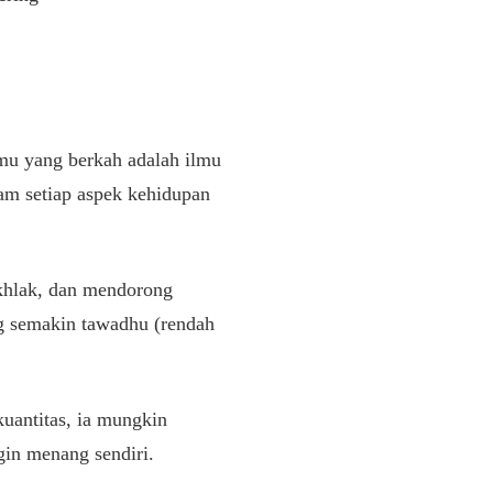
lmu yang berkah adalah ilmu
am setiap aspek kehidupan
akhlak, dan mendorong
g semakin tawadhu (rendah
kuantitas, ia mungkin
gin menang sendiri.