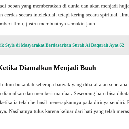
njadi beban yang memberatkan di dunia dan akan menjadi huj
 cerdas secara intelektual, tetapi kering secara spiritual. I
emberi Ilmu, justru membuatnya semakin jauh.
ik Style di Masyarakat Berdasarkan Surah Al Baqarah Ayat 62
Ketika Diamalkan Menjadi Buah
ah ilmu bukanlah seberapa banyak yang dihafal atau seberapa t
a diamalkan dan memberi manfaat. Seseorang baru bisa dikat
ketika ia telah berhasil menerapkannya pada dirinya sendiri.
ya. Nasihatnya tulus karena keluar dari hati yang telah mer