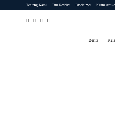
Tentang Kami
Tim Redaksi
Disclaimer
Kirim Artike
Berita
Kei