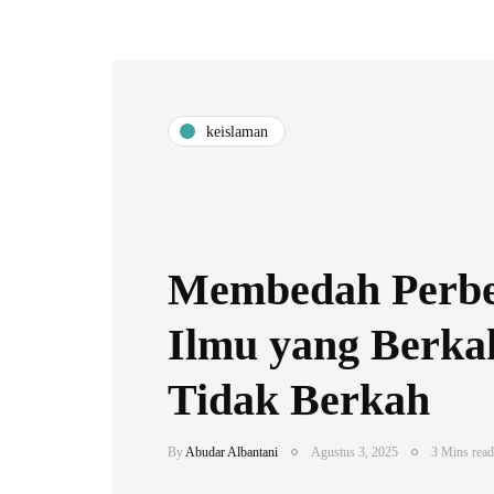
keislaman
Membedah Perb
Ilmu yang Berka
Tidak Berkah
By
Abudar Albantani
Agustus 3, 2025
3 Mins read