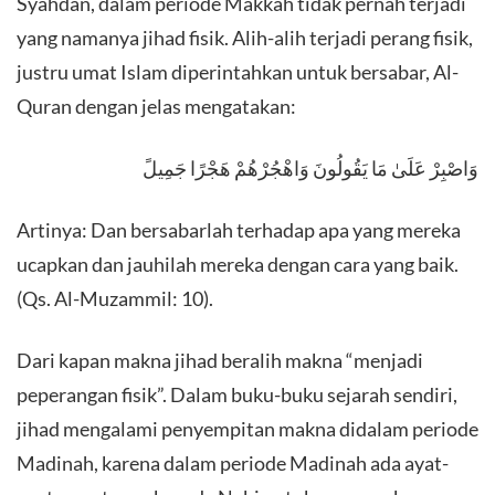
Syahdan, dalam periode Makkah tidak pernah terjadi
yang namanya jihad fisik. Alih-alih terjadi perang fisik,
justru umat Islam diperintahkan untuk bersabar, Al-
Quran dengan jelas mengatakan:
وَاصْبِرْ عَلَىٰ مَا يَقُولُونَ وَاهْجُرْهُمْ هَجْرًا جَمِيلً
Artinya: Dan bersabarlah terhadap apa yang mereka
ucapkan dan jauhilah mereka dengan cara yang baik.
(Qs. Al-Muzammil: 10).
Dari kapan makna jihad beralih makna “menjadi
peperangan fisik”. Dalam buku-buku sejarah sendiri,
jihad mengalami penyempitan makna didalam periode
Madinah, karena dalam periode Madinah ada ayat-