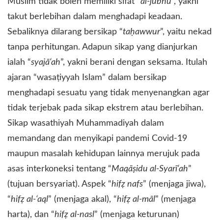
Muslim tidak boleh memiliki sifat “
al-jubnu
”, yakni
takut berlebihan dalam menghadapi keadaan.
Sebaliknya dilarang bersikap “
taḥawwur
”, yaitu nekad
tanpa perhitungan. Adapun sikap yang dianjurkan
ialah “
syajā‘ah
”, yakni berani dengan seksama. Itulah
ajaran “wasaṭiyyah Islam” dalam bersikap
menghadapi sesuatu yang tidak menyenangkan agar
tidak terjebak pada sikap ekstrem atau berlebihan.
Sikap wasathiyah Muhammadiyah dalam
memandang dan menyikapi pandemi Covid-19
maupun masalah kehidupan lainnya merujuk pada
asas interkoneksi tentang “
Maqāṣidu al-Syarī‘ah
”
(tujuan bersyariat). Aspek “
hifẓ nafs
” (menjaga jiwa),
“
hifẓ al-‘aql
” (menjaga akal), “
hifẓ al-māl
” (menjaga
harta), dan “
hifẓ al-nasl
” (menjaga keturunan)