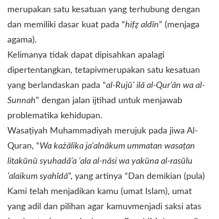
merupakan satu kesatuan yang terhubung dengan
dan memiliki dasar kuat pada “
hifẓ aldīn
” (menjaga
agama).
Kelimanya tidak dapat dipisahkan apalagi
dipertentangkan, tetapivmerupakan satu kesatuan
yang berlandaskan pada “
al-Rujū’ ilā al-Qur’ān wa al-
Sunnah
” dengan jalan ijtihad untuk menjawab
problematika kehidupan.
Wasaṭiyah Muhammadiyah merujuk pada jiwa Al-
Quran, “
Wa każālika ja‘alnākum ummatan wasaṭan
litakūnū syuhadā’a ‘ala al-nāsi wa yakūna al-rasūlu
‘alaikum syahīdā
”, yang artinya “Dan demikian (pula)
Kami telah menjadikan kamu (umat Islam), umat
yang adil dan pilihan agar kamuvmenjadi saksi atas