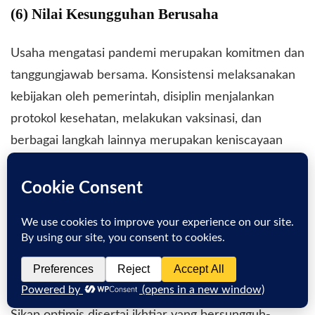
(6) Nilai Kesungguhan Berusaha
Usaha mengatasi pandemi merupakan komitmen dan
tanggungjawab bersama. Konsistensi melaksanakan
kebijakan oleh pemerintah, disiplin menjalankan
protokol kesehatan, melakukan vaksinasi, dan
berbagai langkah lainnya merupakan keniscayaan
dalam mengatasi pandemi ini.
Segala ikhtiar maksimal yang bersifat rasional-ilmiah
dan spiritual-rohaniah harus terus dilakukan sebagai
jalan jihād untuk mengakhirinya. Allah memberikan
jalan lapang bagi siapapun yang bersungguh-sungguh
dalam berjuang mengatasi masalah kehidupan (Q.S.
AlAnkabut: 69).
Sikap optimis disertai ikhtiar yang bersungguh-