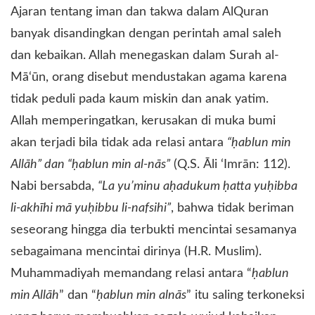
Ajaran tentang iman dan takwa dalam AlQuran
banyak disandingkan dengan perintah amal saleh
dan kebaikan. Allah menegaskan dalam Surah al-
Mā‘ūn, orang disebut mendustakan agama karena
tidak peduli pada kaum miskin dan anak yatim.
Allah memperingatkan, kerusakan di muka bumi
akan terjadi bila tidak ada relasi antara
“ḥablun min
Allāh” dan “ḥablun min al-nās”
(Q.S. Ᾱli ‘Imrān: 112).
Nabi bersabda,
“La yu’minu aḥadukum ḥatta yuḥibba
li-akhīhi mā yuḥibbu li-nafsihi”
, bahwa tidak beriman
seseorang hingga dia terbukti mencintai sesamanya
sebagaimana mencintai dirinya (H.R. Muslim).
Muhammadiyah memandang relasi antara “
ḥablun
min Allāh
” dan “
ḥablun min alnās
” itu saling terkoneksi