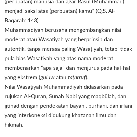
(perbuatan) manusia dan agar Rasul (Muhammad)
menjadi saksi atas (perbuatan) kamu” (Q.S. Al-
Baqarah: 143).
Muhammadiyah berusaha mengembangkan nilai
moderat atau Wasaṭiyah yang berprinsip dan
autentik, tanpa merasa paling Wasaṭiyah, tetapi tidak
pula bias Wasaṭiyah yang atas nama moderat
membenarkan “apa saja” dan menjurus pada hal-hal
yang ekstrem (
guluw
atau
taṭarruf
).
Nilai Wasaṭiyah Muhammadiyah didasarkan pada
rujukan Al-Quran, Sunah Nabi yang maqbūlah, dan
ijtihad dengan pendekatan bayani, burhani, dan irfani
yang interkoneksi didukung khazanah ilmu dan
hikmah.