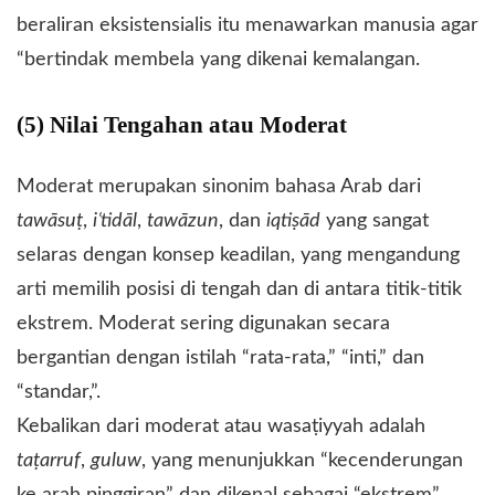
beraliran eksistensialis itu menawarkan manusia agar
“bertindak membela yang dikenai kemalangan.
(5) Nilai Tengahan atau Moderat
Moderat merupakan sinonim bahasa Arab dari
tawāsuṭ
,
iʿtidāl
,
tawāzun
, dan
iqtiṣād
yang sangat
selaras dengan konsep keadilan, yang mengandung
arti memilih posisi di tengah dan di antara titik-titik
ekstrem. Moderat sering digunakan secara
bergantian dengan istilah “rata-rata,” “inti,” dan
“standar,”.
Kebalikan dari moderat atau wasaṭiyyah adalah
taṭarruf
,
guluw
, yang menunjukkan “kecenderungan
ke arah pinggiran” dan dikenal sebagai “ekstrem”,