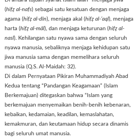
(
hifẓ al-nafs
) sebagai satu kesatuan dengan menjaga
agama (
hifẓ al-dīn
), menjaga akal (
hifẓ al-‘aql
), menjaga
harta (
hifẓ al-māl
), dan menjaga keturunan (
hifẓ al-
nasl
). Kehilangan satu nyawa sama dengan seluruh
nyawa manusia, sebaliknya menjaga kehidupan satu
jiwa manusia sama dengan memelihara seluruh
manusia (Q.S. Al-Maidah: 32).
Di dalam Pernyataan Pikiran Muhammadiyah Abad
Kedua tentang “Pandangan Keagamaan” (Islam
Berkemajuan) ditegaskan bahwa “Islam yang
berkemajuan menyemaikan benih-benih kebenaran,
kebaikan, kedamaian, keadilan, kemaslahatan,
kemakmuran, dan keutamaan hidup secara dinamis
bagi seluruh umat manusia.