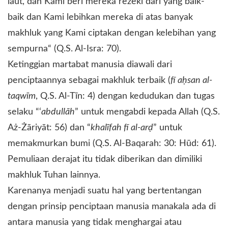
laut, dan Kami beri mereka rezeki dari yang baik-
baik dan Kami lebihkan mereka di atas banyak
makhluk yang Kami ciptakan dengan kelebihan yang
sempurna“ (Q.S. Al-Isra: 70).
Ketinggian martabat manusia diawali dari
penciptaannya sebagai makhluk terbaik (
fī aḥsan al-
taqwīm
, Q.S. Al-Tīn: 4) dengan kedudukan dan tugas
selaku “‘
abdullāh
” untuk mengabdi kepada Allah (Q.S.
Aż-Żāriyāt: 56) dan “
khalīfah fī al-arḍ
” untuk
memakmurkan bumi (Q.S. Al-Baqarah: 30: Hūd: 61).
Pemuliaan derajat itu tidak diberikan dan dimiliki
makhluk Tuhan lainnya.
Karenanya menjadi suatu hal yang bertentangan
dengan prinsip penciptaan manusia manakala ada di
antara manusia yang tidak menghargai atau