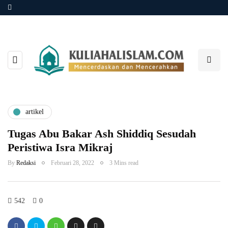
artikel
Tugas Abu Bakar Ash Shiddiq Sesudah
Peristiwa Isra Mikraj
By
Redaksi
Februari 28, 2022
3 Mins read
542
0