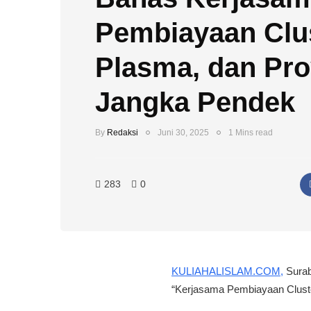
Pembiayaan Clust
Plasma, dan Pr
Jangka Pendek
By
Redaksi
Juni 30, 2025
1 Mins read
283
0
KULIAHALISLAM.COM,
Surab
“Kerjasama Pembiayaan Cluste