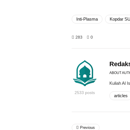
Inti-Plasma
Kopdar S
283
0
Redak
ABOUT AUT
Kuliah Al
2533 posts
articles
Previous