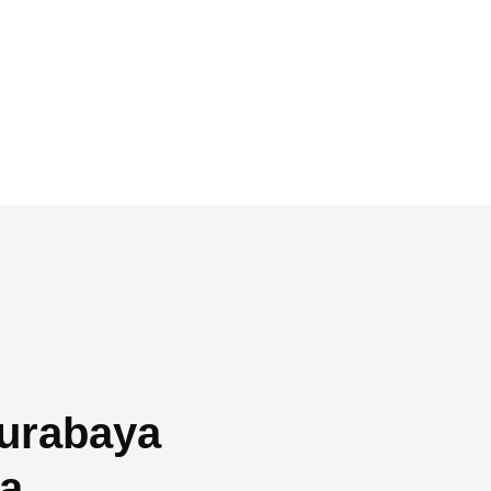
urabaya
a