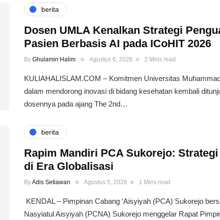
berita
Dosen UMLA Kenalkan Strategi Pengu
Pasien Berbasis AI pada ICoHIT 2026
By
Ghulamin Halim
Agustus 6, 2026
2 Mins read
KULIAHALISLAM.COM – Komitmen Universitas Muhammad
dalam mendorong inovasi di bidang kesehatan kembali ditunjuk
dosennya pada ajang The 2nd…
berita
Rapim Mandiri PCA Sukorejo: Strategi
di Era Globalisasi
By
Adis Setiawan
Agustus 5, 2026
1 Mins read
​ KENDAL – Pimpinan Cabang ‘Aisyiyah (PCA) Sukorejo be
Nasyiatul Aisyiyah (PCNA) Sukorejo menggelar Rapat Pimpi