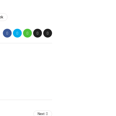
ek
Next