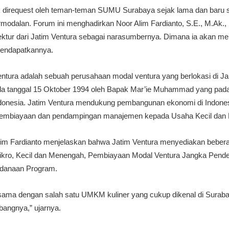
k direquest oleh teman-teman SUMU Surabaya sejak lama dan baru 
rmodalan. Forum ini menghadirkan Noor Alim Fardianto, S.E., M.Ak.,
ktur dari Jatim Ventura sebagai narasumbernya. Dimana ia akan me
 mendapatkannya.
entura adalah sebuah perusahaan modal ventura yang berlokasi di J
a tanggal 15 Oktober 1994 oleh Bapak Mar’ie Muhammad yang pada 
ndonesia. Jatim Ventura mendukung pembangunan ekonomi di Indone
 pembiayaan dan pendampingan manajemen kepada Usaha Kecil dan
im Fardianto menjelaskan bahwa Jatim Ventura menyediakan beber
ikro, Kecil dan Menengah, Pembiayaan Modal Ventura Jangka Pend
ndanaan Program.
rjasama dengan salah satu UMKM kuliner yang cukup dikenal di Sur
ngnya,” ujarnya.