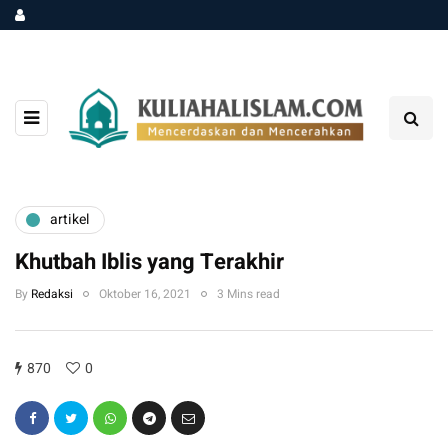
artikel
Khutbah Iblis yang Terakhir
By
Redaksi
Oktober 16, 2021
3 Mins read
870
0