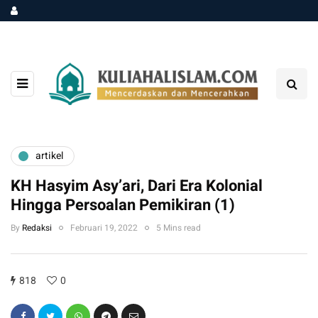
artikel
KH Hasyim Asy’ari, Dari Era Kolonial
Hingga Persoalan Pemikiran (1)
By
Redaksi
Februari 19, 2022
5 Mins read
818
0