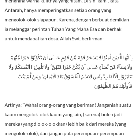
menghina warna kulitnya yang hitam. Di sini kami, kata
Antarah, hanya memperingatkan setiap orang yang
mengolok-olok siapapun. Karena, dengan berbuat demikian
ia melanggar perintah Tuhan Yang Maha Esa dan berhak
untuk mendapatkan dosa. Allah Swt. berfirman:
يٰۤاَيُّهَا الَّذِيْنَ اٰمَنُوْا لَا يَسْخَرْ قَوْمٌ مِّنْ قَوْمٍ عَسٰۤى اَنْ يَّكُوْنُوْا خَيْرًا مِّنْهُمْ
وَلَا نِسَآءٌ مِّنْ نِّسَآءٍ عَسٰۤى اَنْ يَّكُنَّ خَيْرًا مِّنْهُنَّ ۚ وَلَا تَلْمِزُوْۤا اَنْفُسَكُمْ وَلَا
تَنَابَزُوْا بِالْاَلْقَابِ ۗ بِئْسَ الِاسْمُ الْفُسُوْقُ بَعْدَ الْاِيْمَانِ ۚ وَمَنْ لَّمْ يَتُبْ
فَاُولٰٓئِكَ هُمُ الظّٰلِمُوْنَ
Artinya: “Wahai orang-orang yang beriman! Janganlah suatu
kaum mengolok-olok kaum yang lain, (karena) boleh jadi
mereka (yang diolok-olokkan) lebih baik dari mereka (yang
mengolok-olok), dan jangan pula perempuan-perempuan