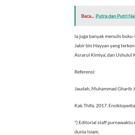
Baca...
Putra dan Putri Na
Ia juga banyak menulis buku-b
Jabir bin Hayyan yang terkena
Asrarul Kimiya’, dan Ushulul 
Referensi:
Jaudah, Muhammad Gharib Jau
Kak Thifa. 2017. Ensiklopedia
*) Editorial staff purnawakt
dunia Islam.