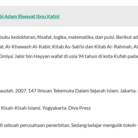
bi Adam Riwayat Ibnu Katsir
uku kedokteran, filsafat, logika, matematika, dan puisi. Berikut a
l; Al-Khawash Al-Kabir, Kitab As-Sab’in dan Kitab Ar-Rahmah, Al-
Kimiya’. Jabir bin Hayyan wafat di usia 94 tahun di kota Kufah pa
dah. 2007. 147 Ilmuan Tekemuka Dalam Sejarah Islam. Jakarta.
 Kisah-Kisah Islami. Yogyakarta: Diva Press
u di sebuah perusahaan penerbitan. Sedang belajar mengulik tokoh