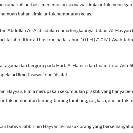
ertama kali berhasil menemukan senyawa kimia untuk mencegah b
 penemuan bahan kimia untuk pembuatan gelas.
in Abdullah Al-Azdi adalah nama lengkapnya. Jabbir Al-Hayyan be
ad. Ia lahir di kota Thus Iran pada tahun 101 H (720 M). Ayah Ja
jar agama dan berguru pada Harb A-Hamiri dan Imam Ja’far Ash-Sh
elajari ilmu tasawuf dan filsafat.
bin Hayyan, kimia merupakan sekumpulan praktik yang hanya be
n untuk pembuatan barang-barang tambang, cat, kaca, dan untuk m
akan bahwa Jabbir bin Hayyan termasuk orang yang bersemangat u