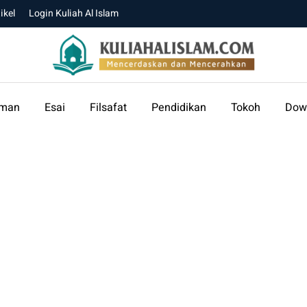
ikel
Login Kuliah Al Islam
aman
Esai
Filsafat
Pendidikan
Tokoh
Dow