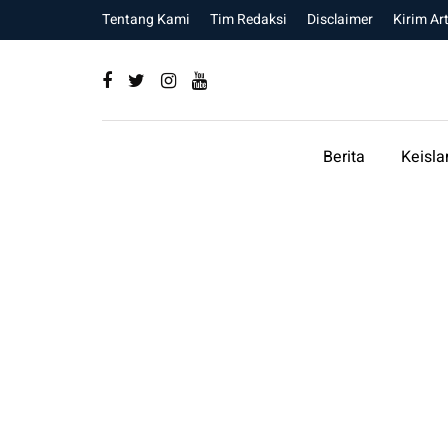
Tentang Kami
Tim Redaksi
Disclaimer
Kirim Art
Berita
Keisl