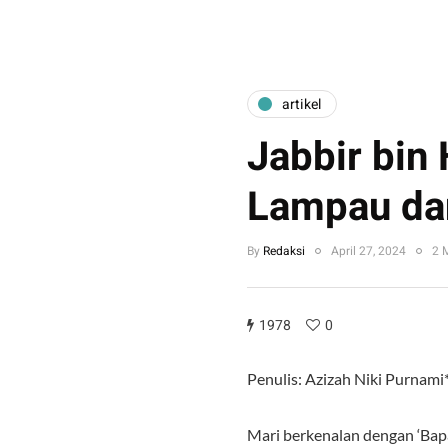
artikel
Jabbir bin
Lampau da
By
Redaksi
April 27, 2024
2 
1978
0
Penulis: Azizah Niki Purnami
Mari berkenalan dengan ‘Bapa