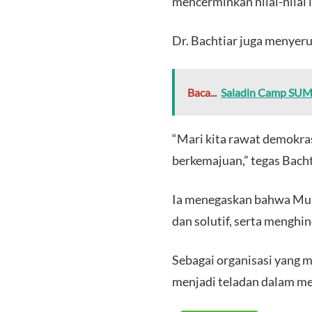
mencerminkan nilai-nila
Dr. Bachtiar juga menyer
Baca...
Saladin Camp SUM
“Mari kita rawat demokra
berkemajuan,” tegas Bacht
Ia menegaskan bahwa Muh
dan solutif, serta menghi
Sebagai organisasi yang 
menjadi teladan dalam me