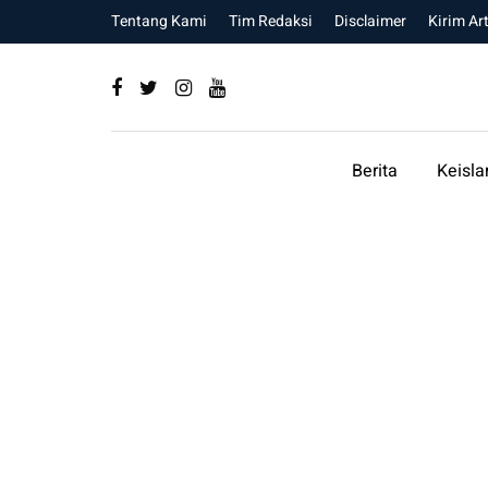
Tentang Kami
Tim Redaksi
Disclaimer
Kirim Art
Berita
Keisl