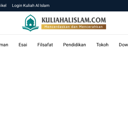
ikel
Login Kuliah Al Islam
aman
Esai
Filsafat
Pendidikan
Tokoh
Dow