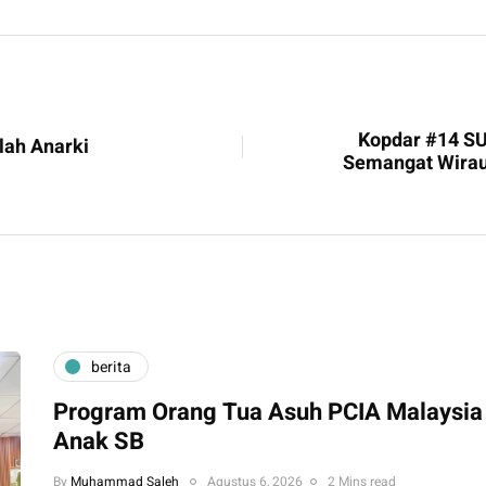
Kopdar #14 S
lah Anarki
Semangat Wirau
berita
Program Orang Tua Asuh PCIA Malaysia
Anak SB
By
Muhammad Saleh
Agustus 6, 2026
2 Mins read