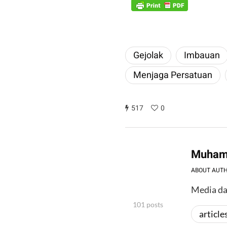
Gejolak
Imbauan
Menjaga Persatuan
517
0
Muham
ABOUT AUT
Media da
101 posts
article