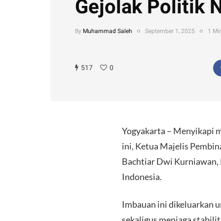
Gejolak Politik 
By
Muhammad Saleh
September 1, 2025
1 Mi
517
0
Yogyakarta – Menyikapi me
ini, Ketua Majelis Pemb
Bachtiar Dwi Kurniawan,
Indonesia.
Imbauan ini dikeluarkan u
sekaligus menjaga stabili