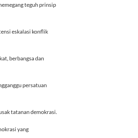
memegang teguh prinsip
nsi eskalasi konflik
at, berbangsa dan
engganggu persatuan
sak tatanan demokrasi.
mokrasi yang