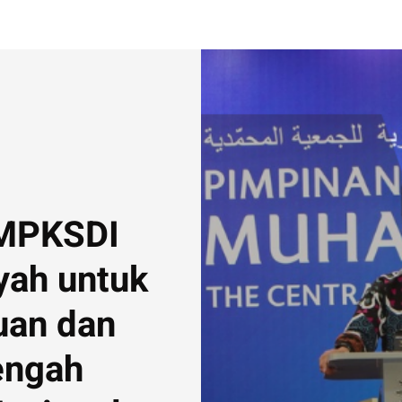
 MPKSDI
ah untuk
uan dan
engah