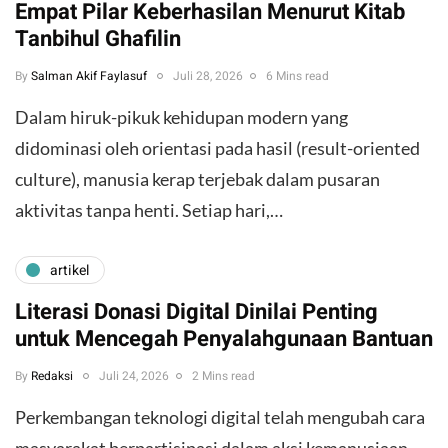
Empat Pilar Keberhasilan Menurut Kitab
Tanbihul Ghafilin
By
Salman Akif Faylasuf
Juli 28, 2026
6 Mins read
Dalam hiruk-pikuk kehidupan modern yang
didominasi oleh orientasi pada hasil (result-oriented
culture), manusia kerap terjebak dalam pusaran
aktivitas tanpa henti. Setiap hari,…
artikel
Literasi Donasi Digital Dinilai Penting
untuk Mencegah Penyalahgunaan Bantuan
By
Redaksi
Juli 24, 2026
2 Mins read
Perkembangan teknologi digital telah mengubah cara