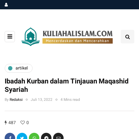
artikel
Ibadah Kurban dalam Tinjauan Maqashid
Syariah
By
Redaksi
Juli 13, 2022
4 Mins read
487
0