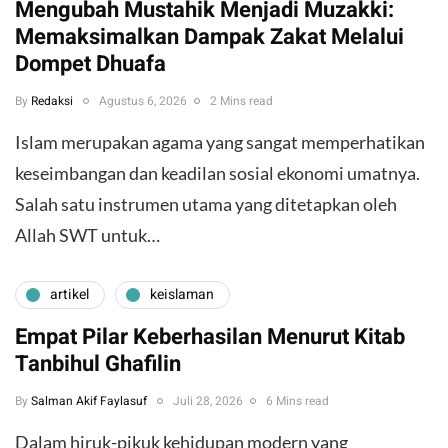
Mengubah Mustahik Menjadi Muzakki:
Memaksimalkan Dampak Zakat Melalui
Dompet Dhuafa
By
Redaksi
Agustus 6, 2026
2 Mins read
Islam merupakan agama yang sangat memperhatikan
keseimbangan dan keadilan sosial ekonomi umatnya.
Salah satu instrumen utama yang ditetapkan oleh
Allah SWT untuk…
artikel
keislaman
Empat Pilar Keberhasilan Menurut Kitab
Tanbihul Ghafilin
By
Salman Akif Faylasuf
Juli 28, 2026
6 Mins read
Dalam hiruk-pikuk kehidupan modern yang