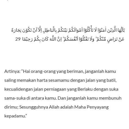
يٰٓاَيُّهَا الَّذِيْنَ اٰمَنُوْا لَا تَأْكُلُوْٓا اَمْوَالَكُمْ بَيْنَكُمْ بِالْبَاطِلِ اِلَّآ اَنْ تَكُوْنَ تِجَارَةً
عَنْ تَرَاضٍ مِّنْكُمْ ۗ وَلَا تَقْتُلُوْٓا اَنْفُسَكُمْ ۗ اِنَّ اللّٰهَ كَانَ بِكُمْ رَحِيْمًا 29
Artinya: “Hai orang-orang yang beriman, janganlah kamu
saling memakan harta sesamamu dengan jalan yang batil,
kecualidengan jalan perniagaan yang Berlaku dengan suka
sama-suka di antara kamu. Dan janganlah kamu membunuh
dirimu; Sesungguhnya Allah adalah Maha Penyayang
kepadamu.”