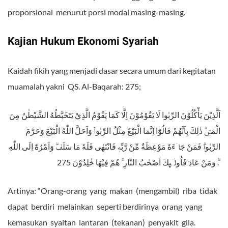
proporsional menurut porsi modal masing-masing.
Kajian Hukum Ekonomi Syariah
Kaidah fikih yang menjadi dasar secara umum dari kegitatan
muamalah yakni QS. Al-Baqarah: 275;
اَلَّذِيْنَ يَأْكُلُوْنَ الرِّبٰوا لَا يَقُوْمُوْنَ اِلَّا كَمَا يَقُوْمُ الَّذِيْ يَتَخَبَّطُهُ الشَّيْطٰنُ مِنَ
الْمَسِّۗ ذٰلِكَ بِاَنَّهُمْ قَالُوْٓا اِنَّمَا الْبَيْعُ مِثْلُ الرِّبٰواۘ وَاَحَلَّ اللّٰهُ الْبَيْعَ وَحَرَّمَ
الرِّبٰواۗ فَمَنْ جَاۤءَهٗ مَوْعِظَةٌ مِّنْ رَّبِّهٖ فَانْتَهٰى فَلَهٗ مَا سَلَفَۗ وَاَمْرُهٗٓ اِلَى اللّٰهِ
ۗ وَمَنْ عَادَ فَاُولٰۤىِٕكَ اَصْحٰبُ النَّارِ ۚ هُمْ فِيْهَا خٰلِدُوْنَ 275.
Artinya: “Orang-orang yang makan (mengambil) riba tidak
dapat berdiri melainkan seperti berdirinya orang yang
kemasukan syaitan lantaran (tekanan) penyakit gila.