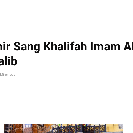
hir Sang Khalifah Imam Al
alib
 Mins read