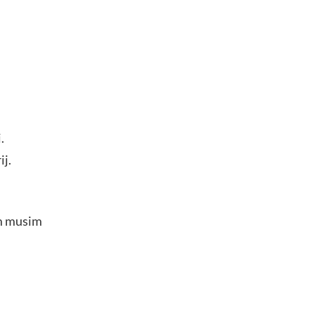
.
j.
m musim