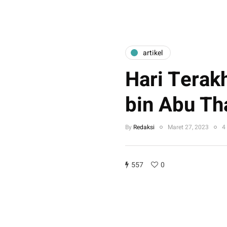
artikel
Hari Terak
bin Abu Th
By
Redaksi
Maret 27, 2023
4
557
0