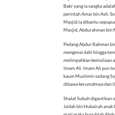
Bakr yang ia sangka adal
perintah Amar bin Ash. S
Masjid.Ia dibantu sepupu
Masjid, Abdurahman bin 
Pedang Abdur Rahman bi
mengenai dahi hingga tem
melimpahkan kemuliaan at
Imam Ali. Imam Ali pun t
kaum Muslimin sedang Sya
dibawa kerumahnya dan ti
Shalat Subuh digantikan 
Ja’dah bin Hubairah anak 
mati maka bunuhlah Abdu