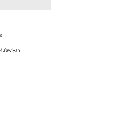
g
 Mu’awiyah