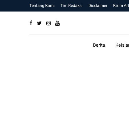
Tentang Kami
Tim Redaksi
Disclaimer
Kirim Art
Berita
Keisl