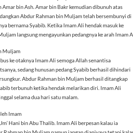
ah Amar bin Ash. Amar bin Bakr kemudian dibunuh atas
edangkan Abdur Rahman bin Muljam telah bersembunyi di
nya bernama Syabib. Ketika Imam Ali hendak masuk ke
Muljam langsung mengayunkan pedangnya ke arah Imam Al
n Muljam
bus ke otaknya Imam Ali semoga Allah senantisa
sanya, sedang hunusan pedang Syabib berhasil dihindari
ersungkur. Abdur Rahman bin Muljam berhasil ditangkap
bib terbunuh ketika hendak melarikan diri. Imam Ali
nggal selama dua hari satu malam.
oleh Imam
Um’ Hani bin Abu Thalib. Imam Ali berpesan kalau ia
r Rahman bin Muljam namun jangan dianiyaya tetapi kala