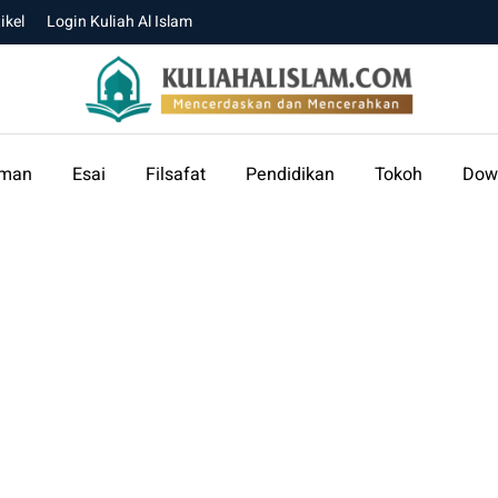
ikel
Login Kuliah Al Islam
aman
Esai
Filsafat
Pendidikan
Tokoh
Dow