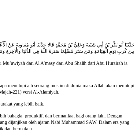
حَدَّثَنَا أَبُو بَكْرِ بْنُ أَبِي شَيْبَةَ وَعَلِيُّ بْنُ مُحَمَّدٍ قَالَا حَدَّثَنَا أَبُو مُعَاوِيَةَ عَ
مِنْ كُرَبِ يَوْمِ الْقِيَامَةِ وَمَنْ سَتَرَ مُسْلِمًا سَتَرَهُ اللَّهُ فِي الدُّنْيَا وَالْآخِرَةِ وَمَن
 Mu’awiyah dari Al A’masy dari Abu Shalih dari Abu Hurairah ia
apa menutupi aib seorang muslim di dunia maka Allah akan menutupi
Majah-221) versi Al-Alamiyah.
rakat yang lebih baik.
bih bahagia, produktif, dan bermanfaat bagi orang lain. Dengan
n yang dijanjikan oleh ajaran Nabi Muhammad SAW. Dalam era yang
aik dan bermakna.