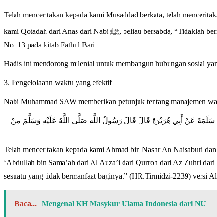
Telah menceritakan kepada kami Musaddad berkata, telah menceritakan kepada kami Yahya dari Syu’ba
kami Qotadah dari Anas dari Nabi ﷺ, beliau bersabda, “Tidaklah beriman seseorang dari kalian sehingga dia mencintai untuk saudaranya sebagaimana dia mencintai untuk dirinya sendiri.” (HR.Bukhari-12),
No. 13 pada kitab Fathul Bari.
Hadis ini mendorong milenial untuk membangun hubungan sosial yang
3. Pengelolaann waktu yang efektif
Nabi Muhammad SAW memberikan petunjuk tentang manajemen waktu 
بِي سَلَمَةَ عَنْ أَبِي هُرَيْرَةَ قَالَ قَالَ رَسُولُ اللَّهِ صَلَّى اللَّهُ عَلَيْهِ وَسَلَّمَ مِنْ
Telah menceritakan kepada kami Ahmad bin Nashr An Naisaburi dan y
‘Abdullah bin Sama’ah dari Al Auza’i dari Qurroh dari Az Zuhri dari Abu Salamah dari Abu Hurairah dia be
sesuatu yang tidak bermanfaat baginya.” (HR.Tirmidzi-2239) versi A
Baca...
Mengenal KH Masykur Ulama Indonesia dari NU