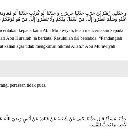
و حَدَّثَنِي زُهَيْرُ بْنُ حَرْبٍ حَدَّثَنَا جَرِيرٌ ح و حَدَّثَنَا أَبُو كُرَيْبٍ حَدَّثَنَا أَبُو مُعَاوِ
عَلَيْهِ وَسَلَّمَ انْظُرُوا إِلَى مَنْ أَسْفَلَ مِنْكُمْ وَلَا تَنْظُرُوا إِلَى مَنْ هُوَ فَوْقَكُمْ فَهُوَ
menceritakan kepada kami Abu Mu’awiyah, telah menceritakan kepada
 berkata, Rasulullah ﷺ bersabda, “Pandanglah
uat kalian agar tidak mengkufuri nikmat Allah.” Abu Mu’awiyah
angi perasaan tidak puas.
حَدَّثَنَا مُسَدَّدٌ قَالَ حَدَّثَنَا يَحْيَى عَنْ شُعْبَةَ عَنْ قَتَادَةَ عَنْ أَنَسٍ رَضِيَ اللَّهُ عَنْه
لِأَخِيهِ مَا يُحِبُّ لِنَفْسِهِ