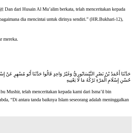
ar mereka.
حَدَّثَنَا أَحْمَدُ بْنُ نَصْرٍ النَّيْسَابُورِيُّ وَغَيْرُ وَاحِدٍ قَالُوا حَدَّثَنَا أَبُو مُسْهِرٍ عَنْ
حُسْنِ إِسْلَامِ الْمَرْءِ تَرْكُهُ مَا لَا يَعْنِيهِ
 Mushir, telah menceritakan kepada kami dari Isma’il bin