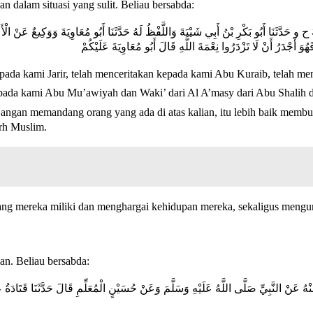
dalam situasi yang sulit. Beliau bersabda:
يَةَ ح و حَدَّثَنَا أَبُو بَكْرِ بْنُ أَبِي شَيْبَةَ وَاللَّفْظُ لَهُ حَدَّثَنَا أَبُو مُعَاوِيَةَ وَوَكِيعٌ 
 أَجْدَرُ أَنْ لَا تَزْدَرُوا نِعْمَةَ اللَّهِ قَالَ أَبُو مُعَاوِيَةَ عَلَيْكُمْ
epada kami Jarir, telah menceritakan kepada kami Abu Kuraib, telah 
 Abu Mu’awiyah dan Waki’ dari Al A’masy dari Abu Shalih dari Abu Hurairah, ia
 jangan memandang orang yang ada di atas kalian, itu lebih baik memb
rh Muslim.
yang mereka miliki dan menghargai kehidupan mereka, sekaligus mengur
an. Beliau bersabda:
ُ عَنْ النَّبِيِّ صَلَّى اللَّهُ عَلَيْهِ وَسَلَّمَ وَعَنْ حُسَيْنٍ الْمُعَلِّمِ قَالَ حَدَّثَنَا قَتَادَةُ 