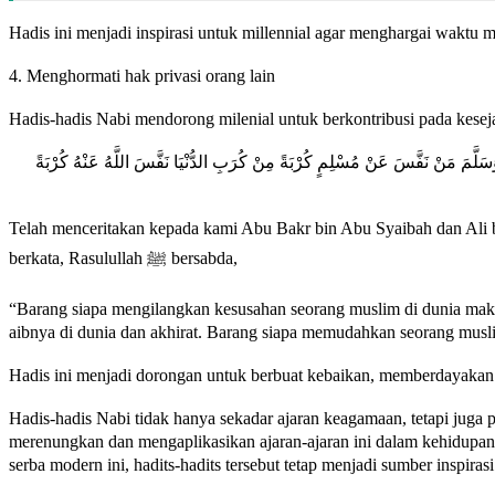
Hadis ini menjadi inspirasi untuk millennial agar menghargai waktu
4. Menghormati hak privasi orang lain
Hadis-hadis Nabi mendorong milenial untuk berkontribusi pada kesej
وَسَلَّمَ مَنْ نَفَّسَ عَنْ مُسْلِمٍ كُرْبَةً مِنْ كُرَبِ الدُّنْيَا نَفَّسَ اللَّهُ عَنْهُ كُرْبَةً
Telah menceritakan kepada kami Abu Bakr bin Abu Syaibah dan Ali 
berkata, Rasulullah ﷺ bersabda,
“Barang siapa mengilangkan kesusahan seorang muslim di dunia mak
aibnya di dunia dan akhirat. Barang siapa memudahkan seorang mus
Hadis ini menjadi dorongan untuk berbuat kebaikan, memberdayakan s
Hadis-hadis Nabi tidak hanya sekadar ajaran keagamaan, tetapi juga 
merenungkan dan mengaplikasikan ajaran-ajaran ini dalam kehidupan
serba modern ini, hadits-hadits tersebut tetap menjadi sumber inspi