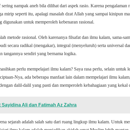
 sering nampak aneh bila dilihat dari aspek rasio. Karena pengalaman ra
a mirip seperti itu, apalagi masalah dzat Allah yang sampai kinipun m
ang digunakan untuk memperoleh kebenaran rasional.
ah metode rasional. Oleh karenanya filsafat dan ilmu kalam, sama-s
i secara radikal (mengakar), integral (menyeluruh) serta universal dan
tan tangannya sendiri yang bernama logika.
 masihkan perlu mempelajari ilmu kalam? Saya rasa perlu, selain untuk 
 ciptaan-Nya, ada beberapa manfaat lain dalam mempelajari ilmu kalam
 dengan dalil-dalil yang pasti dan memperoleh kebahagiaan yang kekal 
t Sayidina Ali dan Fatimah Az Zahra
na sejarah adalah salah satu dari ruang lingkup ilmu kalam. Untuk m
jari ilmu kalam adalah menjadikan akidah umat Muslim lebih mantap 