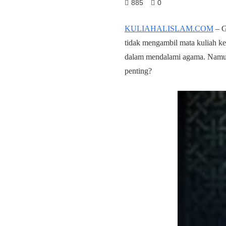
885
0
KULIAHALISLAM.COM
– G
tidak mengambil mata kuliah k
dalam mendalami agama. Namun 
penting?