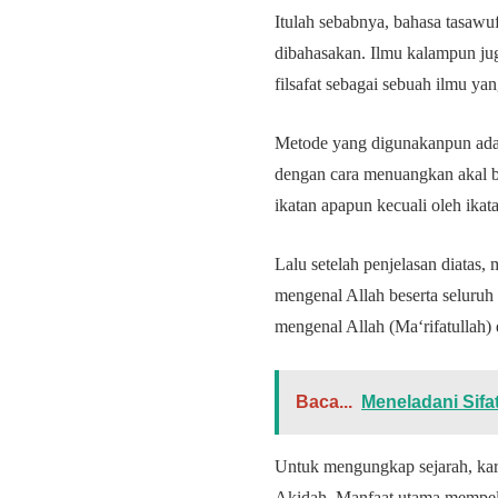
Itulah sebabnya, bahasa tasawuf
dibahasakan. Ilmu kalampun jug
filsafat sebagai sebuah ilmu y
Metode yang digunakanpun adal
dengan cara menuangkan akal bud
ikatan apapun kecuali oleh ika
Lalu setelah penjelasan diatas,
mengenal Allah beserta seluruh
mengenal Allah (Ma‘rifatullah)
Baca...
Meneladani Sifa
Untuk mengungkap sejarah, kare
Akidah.
Manfaat utama mempela