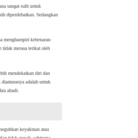
sa sangat sulit untuk
asih diperdebatkan.
Sedangkan
ama menghampiri kebenaran
 tidak merasa terikat oleh
lebih mendekatkan diri dan
, diantaranya adalah untuk
dan abadi.
eneguhkan keyakinan atau
dan tidak goyah, sehingga