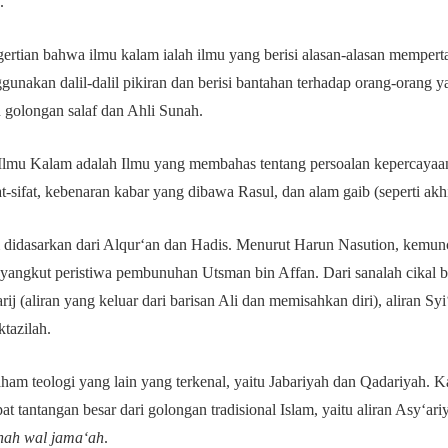
).
rtian bahwa ilmu kalam ialah ilmu yang berisi alasan-alasan memper
nakan dalil-dalil pikiran dan berisi bantahan terhadap orang-orang 
 golongan salaf dan Ahli Sunah.
Ilmu Kalam adalah Ilmu yang membahas tentang persoalan kepercayaan t
at-sifat, kebenaran kabar yang dibawa Rasul, dan alam gaib (seperti akhi
 didasarkan dari Alqur‘an dan Hadis. Menurut Harun Nasution, kemunc
yangkut peristiwa pembunuhan Utsman bin Affan. Dari sanalah cikal bak
ij (aliran yang keluar dari barisan Ali dan memisahkan diri), aliran Syi
ktazilah.
aham teologi yang lain yang terkenal, yaitu Jabariyah dan Qadariyah. 
at tantangan besar dari golongan tradisional Islam, yaitu aliran Asy‘ar
nah wal jama‘ah
.