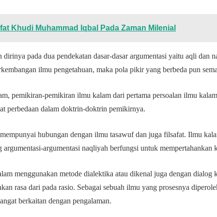
afat Khudi Muhammad Iqbal Pada Zaman Milenial
irinya pada dua pendekatan dasar-dasar argumentasi yaitu aqli dan naq
rkembangan ilmu pengetahuan, maka pola pikir yang berbeda pun se
m, pemikiran-pemikiran ilmu kalam dari pertama persoalan ilmu kala
at perbedaan dalam doktrin-doktrin pemikirnya.
 mempunyai hubungan dengan ilmu tasawuf dan juga filsafat. Ilmu kal
 argumentasi-argumentasi naqliyah berfungsi untuk mempertahankan 
alam menggunakan metode dialektika atau dikenal juga dengan dialog
an rasa dari pada rasio. Sebagai sebuah ilmu yang prosesnya diperoleh
i sangat berkaitan dengan pengalaman.