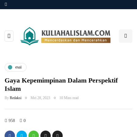
esai
Gaya Kepemimpinan Dalam Perspektif
Islam
By
Redaksi
Mei 28, 2023
10 Mins read
958
0