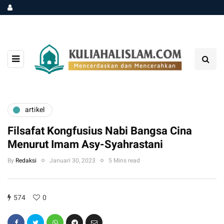
artikel
Filsafat Kongfusius Nabi Bangsa Cina
Menurut Imam Asy-Syahrastani
By
Redaksi
Januari 30, 2023
5 Mins read
574
0