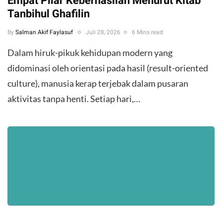
Empat Pilar Keberhasilan Menurut Kitab
Tanbihul Ghafilin
By
Salman Akif Faylasuf
Juli 28, 2026
6 Mins read
Dalam hiruk-pikuk kehidupan modern yang
didominasi oleh orientasi pada hasil (result-oriented
culture), manusia kerap terjebak dalam pusaran
aktivitas tanpa henti. Setiap hari,…