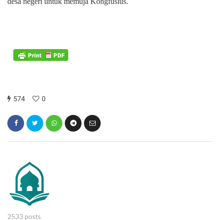
desa negeri untuk memuja Kongfusius.
574
0
2533 posts