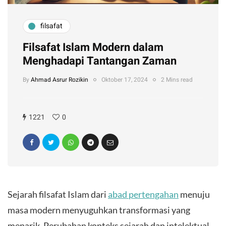
filsafat
Filsafat Islam Modern dalam
Menghadapi Tantangan Zaman
By
Ahmad Asrur Rozikin
Oktober 17, 2024
2 Mins read
1221
0
Sejarah filsafat Islam dari
abad pertengahan
menuju
masa modern menyuguhkan transformasi yang
menarik. Perubahan konteks sejarah dan intelektual