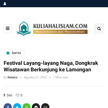
berita
Festival Layang-layang Naga, Dongkrak
Wisatawan Berkunjung ke Lamongan
By
Redaksi
Agustus 27, 2022
1 Mins read
566
0