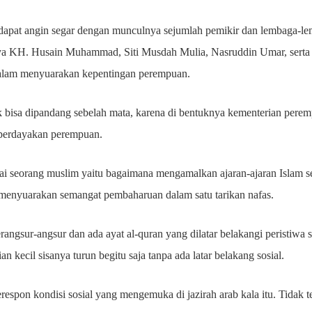
apat angin segar dengan munculnya sejumlah pemikir dan lembaga-le
lnya KH. Husain Muhammad, Siti Musdah Mulia, Nasruddin Umar, serta
f dalam menyuarakan kepentingan perempuan.
k bisa dipandang sebelah mata, karena di bentuknya kementerian pere
perdayakan perempuan.
gai seorang muslim yaitu bagaimana mengamalkan ajaran-ajaran Islam s
 menyuarakan semangat pembaharuan dalam satu tarikan nafas.
rangsur-angsur dan ada ayat al-quran yang dilatar belakangi peristiwa 
an kecil sisanya turun begitu saja tanpa ada latar belakang sosial.
espon kondisi sosial yang mengemuka di jazirah arab kala itu. Tidak t