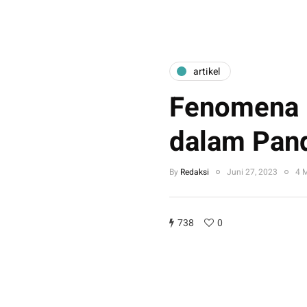
artikel
Fenomena 
dalam Pan
By
Redaksi
Juni 27, 2023
4 
738
0