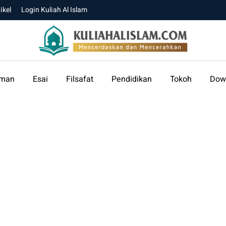
ikel
Login Kuliah Al Islam
aman
Esai
Filsafat
Pendidikan
Tokoh
Dow