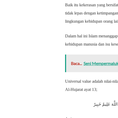
Baik itu kekerasan yang bersifat
tidak lepas dengan ketimpangan
lingkungan kehidupan orang la
Dalam hal ini Islam menanggapi
kehidupan manusia dan isu keset
Baca...
Seni Mempermaluka
Universal value adalah nilai-ni
Al-Hujarat ayat 13;
 اللَّهَ عَلِيمٌ خَبِيرٌ