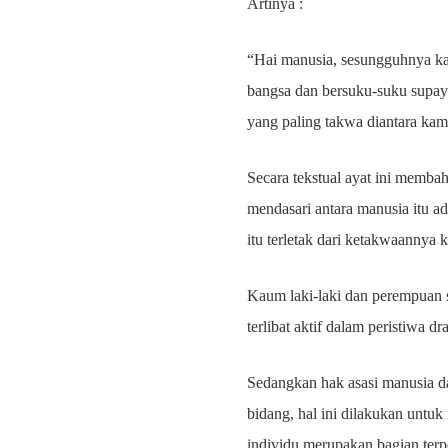
Artinya :
“Hai manusia, sesungguhnya ka
bangsa dan bersuku-suku supaya
yang paling takwa diantara ka
Secara tekstual ayat ini memba
mendasari antara manusia itu ad
itu terletak dari ketakwaannya
Kaum laki-laki dan perempuan s
terlibat aktif dalam peristiwa 
Sedangkan hak asasi manusia da
bidang, hal ini dilakukan untu
individu merupakan bagian ter