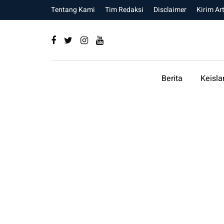
Tentang Kami
Tim Redaksi
Disclaimer
Kirim Art
Berita
Keisl