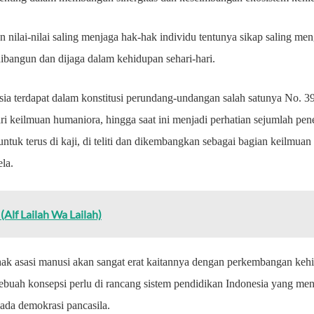
ilai-nilai saling menjaga hak-hak individu tentunya sikap saling me
dibangun dan dijaga dalam kehidupan sehari-hari.
ia terdapat dalam konstitusi perundang-undangan salah satunya No. 
ri keilmuan humaniora, hingga saat ini menjadi perhatian sejumlah penel
 untuk terus di kaji, di teliti dan dikembangkan sebagai bagian keil
ela.
(Alf Lailah Wa Lailah)
 hak asasi manusi akan sangat erat kaitannya dengan perkembangan keh
ebuah konsepsi perlu di rancang sistem pendidikan Indonesia yang men
ada demokrasi pancasila.