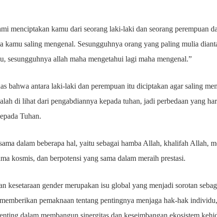
mi menciptakan kamu dari seorang laki-laki dan seorang perempuan 
 kamu saling mengenal. Sesungguhnya orang yang paling mulia diantar
mu, sesungguhnya allah maha mengetahui lagi maha mengenal.”
has bahwa antara laki-laki dan perempuan itu diciptakan agar saling m
alah di lihat dari pengabdiannya kepada tuhan, jadi perbedaan yang ha
 kepada Tuhan.
ama dalam beberapa hal, yaitu sebagai hamba Allah, khalifah Allah, me
drama kosmis, dan berpotensi yang sama dalam meraih prestasi.
n kesetaraan gender merupakan isu global yang menjadi sorotan sebag
k memberikan pemaknaan tentang pentingnya menjaga hak-hak individu
penting dalam membangun sinergitas dan keseimbangan ekosistem keh