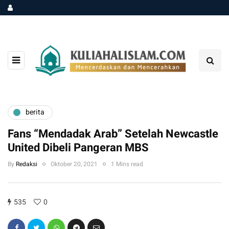
berita
Fans “Mendadak Arab” Setelah Newcastle
United Dibeli Pangeran MBS
By
Redaksi
Oktober 20, 2021
1 Mins read
535
0