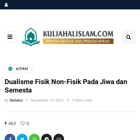
artikel
Dualisme Fisik Non-Fisik Pada Jiwa dan
Semesta
By
Redaksi
November 15, 2021
3 Mins read
463
0