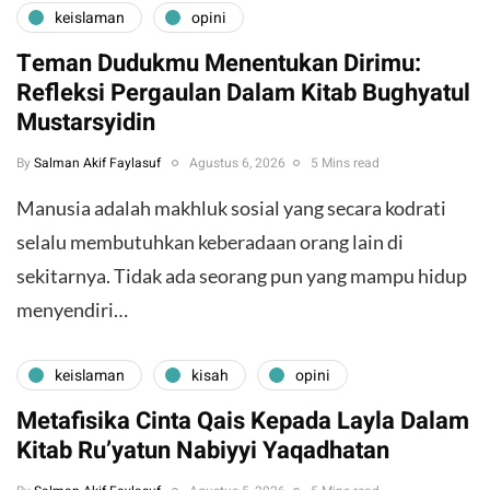
keislaman
opini
Teman Dudukmu Menentukan Dirimu:
Refleksi Pergaulan Dalam Kitab Bughyatul
Mustarsyidin
By
Salman Akif Faylasuf
Agustus 6, 2026
5 Mins read
Manusia adalah makhluk sosial yang secara kodrati
selalu membutuhkan keberadaan orang lain di
sekitarnya. Tidak ada seorang pun yang mampu hidup
menyendiri…
keislaman
kisah
opini
Metafisika Cinta Qais Kepada Layla Dalam
Kitab Ru’yatun Nabiyyi Yaqadhatan