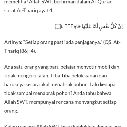
memeliha? Allah SWT. berfirman dalam Al-Qur’an
surat At-Thariq ayat 4:
اِنْ كُلُّ نَفْسٍ لَّمَّا عَلَيْهَا حَافِظٌۗ ۝٤
Artinya: “Setiap orang pasti ada penjaganya.” (QS. At-
Thariq [86]: 4).
Ada satu orang yang baru belajar menyetir mobil dan
tidak mengerti jalan. Tiba-tiba belok kanan dan
harusnya secara akal menabrak pohon. Lalu kenapa
tidak sampai menabrak pohon? Anda tahu bahwa
Allah SWT. mempunyai rencana menyangkut setiap
orang.
Kalau rencana Allah SWT. bisa dibelokkan dengan apa