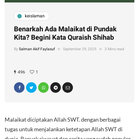
keislaman
Benarkah Ada Malaikat di Pundak
Kita? Begini Kata Quraish Shihab
By
Salman Akif Faylasuf
September 29, 2025
3 Mins read
496
1
Malaikat diciptakan Allah SWT. dengan berbagai
tugas untuk menjalankan ketetapan Allah SWT di
dunia. Banyak riwayat dan cerita yang sudah populer