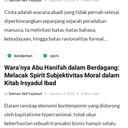
By
Salman Akif Faylasuf
Agustus 5, 2026
5 Mins read
Cinta adalah wacana abadi yang tidak pernah selesai
diperbincangkan sepanjang sejarah peradaban
manusia. Ia melintasi batas-batas bahasa,
kebudayaan, hingga batas rasionalitas formal…
keislaman
opini
Wara’nya Abu Hanifah dalam Berdagang:
Melacak Spirit Subjektivitas Moral dalam
Kitab Irsyadul Ibad
By
Salman Akif Faylasuf
Agustus 5, 2026
6 Mins read
Dalam lanskap ekonomi kontemporer yang didorong
oleh kapitalisme hiperrasional, tolok ukur
keberhasilan sebuah transaksi bisnis hampir selalu