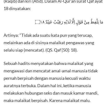
(Raqib) dan kiri (Atid). Dalam Al-Qur’an surat Qaf ayat
18 dinyatakan:
مَا يَلْفِظُ مِنْ قَوْلٍ اِلَّا لَدَيْهِ رَقِيْبٌ عَتِيْدٌ ۝١٨
Artinya: “Tidak ada suatu kata pun yang terucap,
melainkan ada di sisinya malaikat pengawas yang
selalu siap (mencatat). (QS. Qaf [50]: 18).
Sebuah hadits menyatakan bahwa malaikat yang
mengawasi dan mencatat amal-amal manusia tidak
pernah berpisah dengan manusia kecuali waktu
auratnya terbuka. Dalam hal ini, ketika manusia
melakukan hubungan seks dan masuk kamar mandi,
maka malaikat berpisah. Karena malaikat malu.