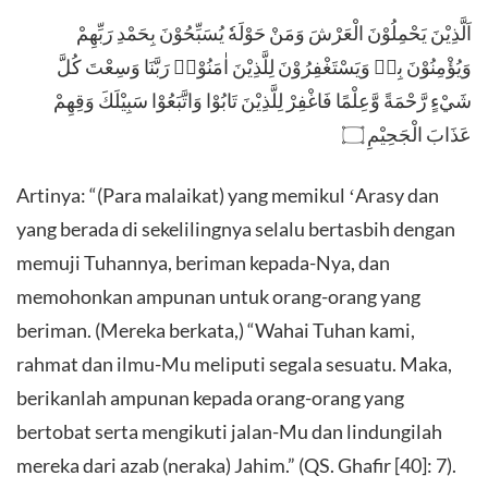
اَلَّذِيْنَ يَحْمِلُوْنَ الْعَرْشَ وَمَنْ حَوْلَهٗ يُسَبِّحُوْنَ بِحَمْدِ رَبِّهِمْ
وَيُؤْمِنُوْنَ بِهٖ وَيَسْتَغْفِرُوْنَ لِلَّذِيْنَ اٰمَنُوْاۚ رَبَّنَا وَسِعْتَ كُلَّ
شَيْءٍ رَّحْمَةً وَّعِلْمًا فَاغْفِرْ لِلَّذِيْنَ تَابُوْا وَاتَّبَعُوْا سَبِيْلَكَ وَقِهِمْ
عَذَابَ الْجَحِيْمِ ۝
Artinya: “(Para malaikat) yang memikul ʻArasy dan
yang berada di sekelilingnya selalu bertasbih dengan
memuji Tuhannya, beriman kepada-Nya, dan
memohonkan ampunan untuk orang-orang yang
beriman. (Mereka berkata,) “Wahai Tuhan kami,
rahmat dan ilmu-Mu meliputi segala sesuatu. Maka,
berikanlah ampunan kepada orang-orang yang
bertobat serta mengikuti jalan-Mu dan lindungilah
mereka dari azab (neraka) Jahim.” (QS. Ghafir [40]: 7).