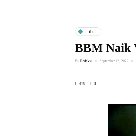
artikel
BBM Naik V
By
Redaksi
September 16, 2022
419
0