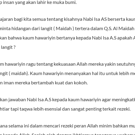
p insan yang akan lahir ke muka bumi.
ajaran bagi kita semua tentang kisahnya Nabi Isa AS berserta ka
nta hidangan dari langit ( Maidah ) tertera dalam Q.S. Al Maidah 
takan bahwa kaum hawariyin bertanya kepada Nabi Isa A.S apakah
langit ?
m hawariyin ragu tentang kekuasaan Allah mereka yakin seutuhny
ngit ( maidah). Kaum hawariyin menanyakan hal itu untuk lebih 
n iman mereka bertambah kuat dan kokoh.
ikan jawaban Nabi Isa A.S kepada kaum hawariyin agar meningka
ar tapi taqwa lebih esensial dan sangat penting terkait rezeki.
imana selama ini dalam mencari rezeki peran Allah minim bahkan mu
kepada Allah. Seolah olah dengan ikhtiarnya tenaganya usahany