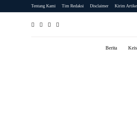
Tentang Kami
Tim Redaksi
Disclaimer
Kirim Artike
Berita
Kei