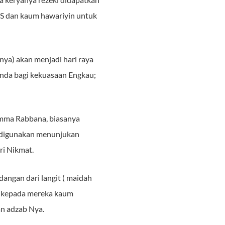
A.S dan kaum hawariyin untuk
nya) akan menjadi hari raya
anda bagi kekuasaan Engkau;
umma Rabbana, biasanya
ya digunakan menunjukan
ri Nikmat.
angan dari langit ( maidah
an kepada mereka kaum
an adzab Nya.