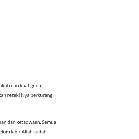
kokoh dan kuat guna
kan rezeki Nya berkurang,
anan dan ketaqwaan. Semua
lum lahir Allah sudah