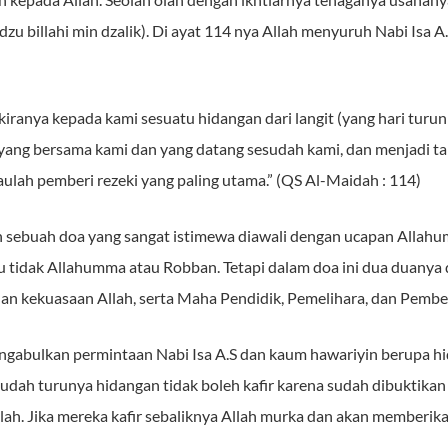
dzu billahi min dzalik). Di ayat 114 nya Allah menyuruh Nabi Isa 
kiranya kepada kami sesuatu hidangan dari langit (yang hari turun
g yang bersama kami dan yang datang sesudah kami, dan menjadi t
aulah pemberi rezeki yang paling utama.” (QS Al-Maidah : 114)
 sebuah doa yang sangat istimewa diawali dengan ucapan Allah
lau tidak Allahumma atau Robban. Tetapi dalam doa ini dua duan
n kekuasaan Allah, serta Maha Pendidik, Pemelihara, dan Pembe
gabulkan permintaan Nabi Isa A.S dan kaum hawariyin berupa hid
sudah turunya hidangan tidak boleh kafir karena sudah dibuktik
lah. Jika mereka kafir sebaliknya Allah murka dan akan memberik