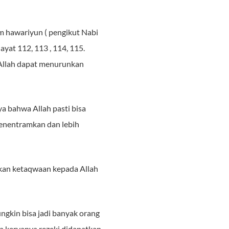
um hawariyun ( pengikut Nabi
ayat 112, 113 , 114, 115.
 Allah dapat menurunkan
a bahwa Allah pasti bisa
menentramkan dan lebih
tkan ketaqwaan kepada Allah
ngkin bisa jadi banyak orang
a keryanya rezeki didapatkan