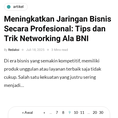
artikel
Meningkatkan Jaringan Bisnis
Secara Profesional: Tips dan
Trik Networking Ala BNI
By
Redaksi
Juli 18, 2025
3 Mins read
Di era bisnis yang semakin kompetitif, memiliki
produk unggulan atau layanan terbaik saja tidak
cukup. Salah satu kekuatan yang justru sering
menjadi…
« Awal
«
...
7
8
9
10
11
...
20
30