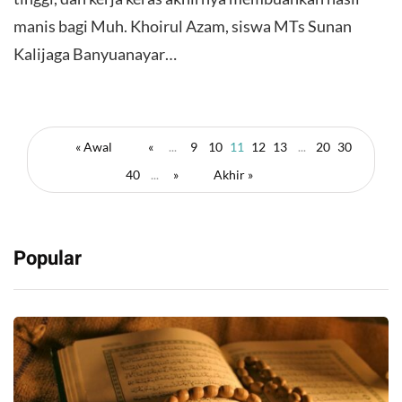
manis bagi Muh. Khoirul Azam, siswa MTs Sunan
Kalijaga Banyuanayar…
« Awal
«
...
9
10
11
12
13
...
20
30
40
...
»
Akhir »
Popular