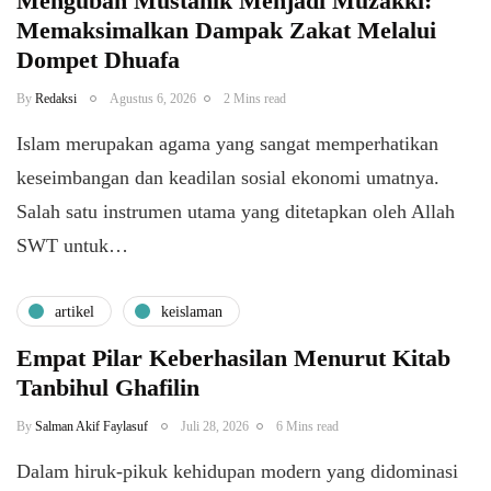
Mengubah Mustahik Menjadi Muzakki:
Memaksimalkan Dampak Zakat Melalui
Dompet Dhuafa
By
Redaksi
Agustus 6, 2026
2 Mins read
Islam merupakan agama yang sangat memperhatikan
keseimbangan dan keadilan sosial ekonomi umatnya.
Salah satu instrumen utama yang ditetapkan oleh Allah
SWT untuk…
artikel
keislaman
Empat Pilar Keberhasilan Menurut Kitab
Tanbihul Ghafilin
By
Salman Akif Faylasuf
Juli 28, 2026
6 Mins read
Dalam hiruk-pikuk kehidupan modern yang didominasi