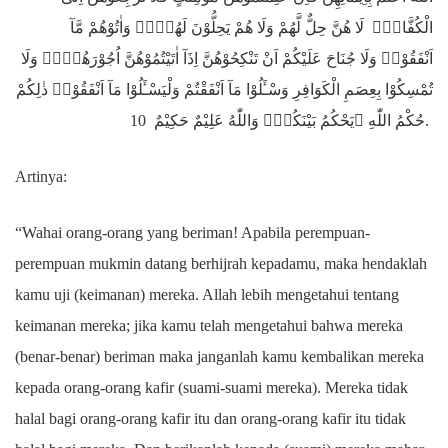
الْكُفَّارِۗ لَا هُنَّ حِلٌّ لَّهُمْ وَلَا هُمْ يَحِلُّوْنَ لَهُنَّۗ وَاٰتُوْهُمْ مَّآ
اَنْفَقُوْاۗ وَلَا جُنَاحَ عَلَيْكُمْ اَنْ تَنْكِحُوْهُنَّ اِذَآ اٰتَيْتُمُوْهُنَّ اُجُوْرَهُنَّۗ وَلَا
تُمْسِكُوْا بِعِصَمِ الْكَوَافِرِ وَسْـَٔلُوْا مَآ اَنْفَقْتُمْ وَلْيَسْـَٔلُوْا مَآ اَنْفَقُوْاۗ ذٰلِكُمْ
حُكْمُ اللّٰهِ ۗيَحْكُمُ بَيْنَكُمْۗ وَاللّٰهُ عَلِيْمٌ حَكِيْمٌ 10.
Artinya:
“Wahai orang-orang yang beriman! Apabila perempuan-
perempuan mukmin datang berhijrah kepadamu, maka hendaklah
kamu uji (keimanan) mereka. Allah lebih mengetahui tentang
keimanan mereka; jika kamu telah mengetahui bahwa mereka
(benar-benar) beriman maka janganlah kamu kembalikan mereka
kepada orang-orang kafir (suami-suami mereka). Mereka tidak
halal bagi orang-orang kafir itu dan orang-orang kafir itu tidak