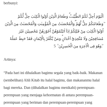
berbunyi:
اَلْيَوْمَ اُحِلَّ لَكُمُ الطَّيِّبٰتُۗ وَطَعَامُ الَّذِيْنَ اُوْتُوا الْكِتٰبَ حِلٌّ لَّكُمْ
ۖوَطَعَامُكُمْ حِلٌّ لَّهُمْ ۖوَالْمُحْصَنٰتُ مِنَ الْمُؤْمِنٰتِ وَالْمُحْصَنٰتُ مِنَ الَّذِيْنَ
اُوْتُوا الْكِتٰبَ مِنْ قَبْلِكُمْ اِذَآ اٰتَيْتُمُوْهُنَّ اُجُوْرَهُنَّ مُحْصِنِيْنَ غَيْرَ
مُسَافِحِيْنَ وَلَا مُتَّخِذِيْٓ اَخْدَانٍۗ وَمَنْ يَّكْفُرْ بِالْاِيْمَانِ فَقَدْ حَبِطَ عَمَلُهٗ
ۖوَهُوَ فِى الْاٰخِرَةِ مِنَ الْخٰسِرِيْنَ ࣖ 5.
Artinya:
“Pada hari ini dihalalkan bagimu segala yang baik-baik. Makanan
(sembelihan) Ahli Kitab itu halal bagimu, dan makananmu halal
bagi mereka. Dan (dihalalkan bagimu menikahi) perempuan-
perempuan yang menjaga kehormatan di antara perempuan-
perempuan yang beriman dan perempuan-perempuan yang