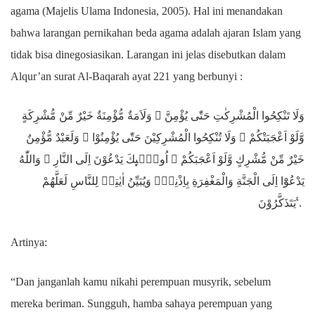
agama (Majelis Ulama Indonesia, 2005). Hal ini menandakan
bahwa larangan pernikahan beda agama adalah ajaran Islam yang
tidak bisa dinegosiasikan. Larangan ini jelas disebutkan dalam
Alqur’an surat Al-Baqarah ayat 221 yang berbunyi :
وَلَا تَنْكِحُوا الْمُشْرِكٰتِ حَتّٰى يُؤْمِنَّ ۗ وَلَاَمَةٌ مُّؤْمِنَةٌ خَيْرٌ مِّنْ مُّشْرِكَةٍ
وَّلَوْ اَعْجَبَتْكُمْ ۚ وَلَا تُنْكِحُوا الْمُشْرِكِيْنَ حَتّٰى يُؤْمِنُوْا ۗ وَلَعَبْدٌ مُّؤْمِنٌ
خَيْرٌ مِّنْ مُّشْرِكٍ وَّلَوْ اَعْجَبَكُمْ ۗ اُولٰۤىِٕكَ يَدْعُوْنَ اِلَى النَّارِ ۖ وَاللّٰهُ
يَدْعُوْٓا اِلَى الْجَنَّةِ وَالْمَغْفِرَةِ بِاِذْنِهٖۚ وَيُبَيِّنُ اٰيٰتِهٖ لِلنَّاسِ لَعَلَّهُمْ
يَتَذَكَّرُوْنَ ࣖ.
Artinya:
“Dan janganlah kamu nikahi perempuan musyrik, sebelum
mereka beriman. Sungguh, hamba sahaya perempuan yang