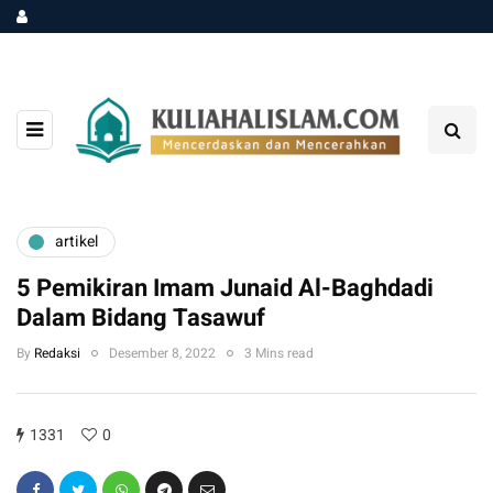
artikel
5 Pemikiran Imam Junaid Al-Baghdadi
Dalam Bidang Tasawuf
By
Redaksi
Desember 8, 2022
3 Mins read
1331
0