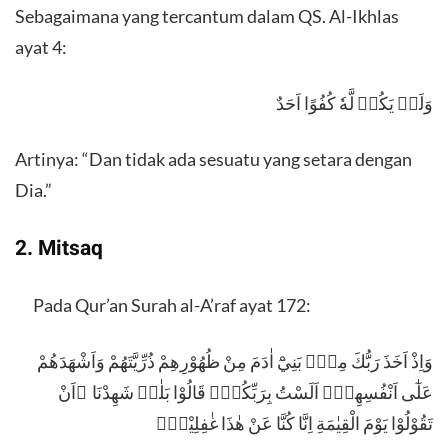
Sebagaimana yang tercantum dalam QS. Al-Ikhlas
ayat 4:
وَلَمۡ يَكُنۡ لَّهٗ كُفُوًا اَحَدٌ
Artinya: “Dan tidak ada sesuatu yang setara dengan
Dia.”
2. Mitsaq
Pada Qur’an Surah al-A’raf ayat 172:
وَاِذْ اَخَذَ رَبُّكَ مِنْۢ بَنِيْٓ اٰدَمَ مِنْ ظُهُوْرِهِمْ ذُرِّيَّتَهُمْ وَاَشْهَدَهُمْ
عَلٰٓى اَنْفُسِهِمْۚ اَلَسْتُ بِرَبِّكُمْۗ قَالُوْا بَلٰىۛ شَهِدْنَا ۛاَنْ
تَقُوْلُوْا يَوْمَ الْقِيٰمَةِ اِنَّا كُنَّا عَنْ هٰذَا غٰفِلِيْنَۙ