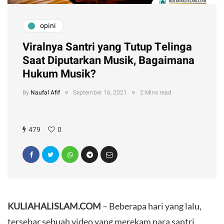
opini
Viralnya Santri yang Tutup Telinga
Saat Diputarkan Musik, Bagaimana
Hukum Musik?
By
Naufal Afif
September 16, 2021
2 Mins read
479
0
KULIAHALISLAM.COM
– Beberapa hari yang lalu,
tersebar sebuah video yang merekam para santri