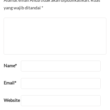
Alamat email Anda tidak akan dipublikasikan.
Ruas
yang wajib ditandai
*
Name
*
Email
*
Website