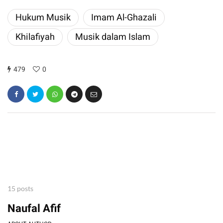
​Hukum Musik
Imam Al-Ghazali
​Khilafiyah
​Musik dalam Islam
479
0
15 posts
Naufal Afif