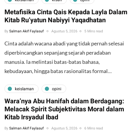
Metafisika Cinta Qais Kepada Layla Dalam
Kitab Ru’yatun Nabiyyi Yaqadhatan
By
Salman Akif Faylasuf
Agustus 5, 2026
5 Mins read
Cinta adalah wacana abadi yang tidak pernah selesai
diperbincangkan sepanjang sejarah peradaban
manusia. Ia melintasi batas-batas bahasa,
kebudayaan, hingga batas rasionalitas formal…
keislaman
opini
Wara’nya Abu Hanifah dalam Berdagang:
Melacak Spirit Subjektivitas Moral dalam
Kitab Irsyadul Ibad
By
Salman Akif Faylasuf
Agustus 5, 2026
6 Mins read