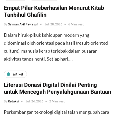
Empat Pilar Keberhasilan Menurut Kitab
Tanbihul Ghafilin
By
Salman Akif Faylasuf
Juli 28, 2026
6 Mins read
Dalam hiruk-pikuk kehidupan modern yang
didominasi oleh orientasi pada hasil (result-oriented
culture), manusia kerap terjebak dalam pusaran
aktivitas tanpa henti. Setiap hari,…
artikel
Literasi Donasi Digital Dinilai Penting
untuk Mencegah Penyalahgunaan Bantuan
By
Redaksi
Juli 24, 2026
2 Mins read
Perkembangan teknologi digital telah mengubah cara