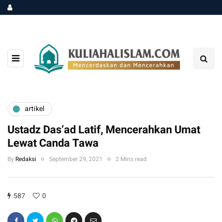
artikel
Ustadz Das’ad Latif, Mencerahkan Umat
Lewat Canda Tawa
By
Redaksi
September 29, 2021
2 Mins read
587
0