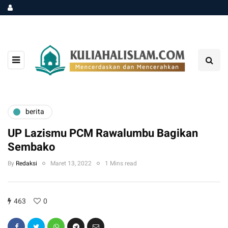
berita
UP Lazismu PCM Rawalumbu Bagikan
Sembako
By
Redaksi
Maret 13, 2022
1 Mins read
463
0