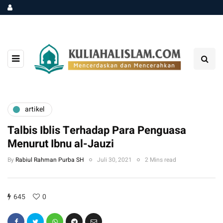
artikel
Talbis Iblis Terhadap Para Penguasa
Menurut Ibnu al-Jauzi
By
Rabiul Rahman Purba SH
Juli 30, 2021
2 Mins read
645
0