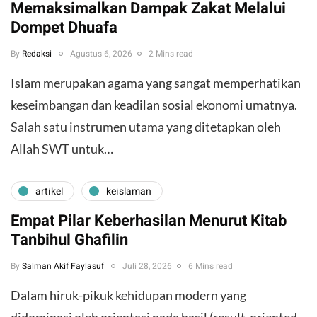
Memaksimalkan Dampak Zakat Melalui
Dompet Dhuafa
By
Redaksi
Agustus 6, 2026
2 Mins read
Islam merupakan agama yang sangat memperhatikan
keseimbangan dan keadilan sosial ekonomi umatnya.
Salah satu instrumen utama yang ditetapkan oleh
Allah SWT untuk…
artikel
keislaman
Empat Pilar Keberhasilan Menurut Kitab
Tanbihul Ghafilin
By
Salman Akif Faylasuf
Juli 28, 2026
6 Mins read
Dalam hiruk-pikuk kehidupan modern yang